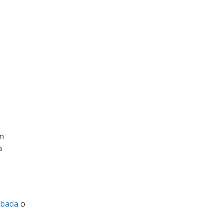
in
a
ebada
o