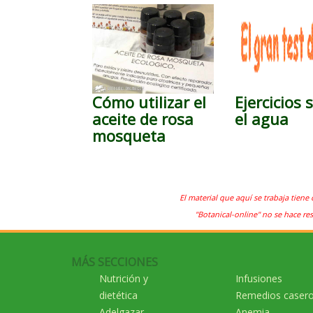
Cómo utilizar el
Ejercicios 
aceite de rosa
el agua
mosqueta
El material que aquí se trabaja tiene 
"Botanical-online" no se hace re
MÁS SECCIONES
Nutrición y
Infusiones
dietética
Remedios caser
Adelgazar
Anemia