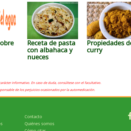
sobre
Receta de pasta
Propiedades d
con albahaca y
curry
nueces
carácter informativo. En caso de duda, consúltese con el facultativo.
sponsable de los perjuicios ocasionados por la automedicación.
Contacto
os
Quiénes somos
Cómo citar