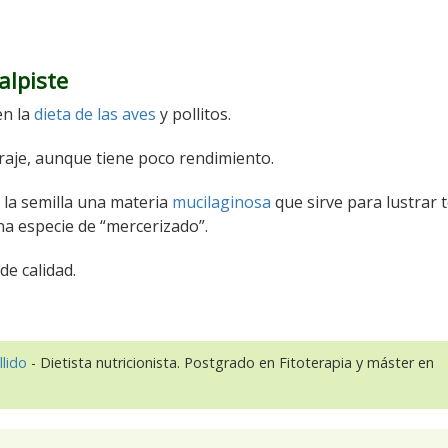
alpiste
en la
dieta de las aves
y pollitos.
aje, aunque tiene poco rendimiento.
 la semilla una materia
mucilaginosa
que sirve para lustrar t
na especie de “mercerizado”.
de calidad.
llido
- Dietista nutricionista. Postgrado en Fitoterapia y máster en