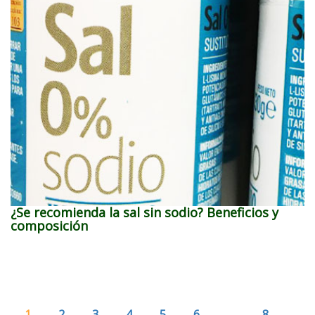
¿Se recomienda la sal sin sodio? Beneficios y
composición
1
2
3
4
5
6
…
8