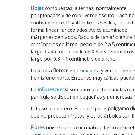
Hojas
compuestas, alternas, normalmente
paripinnadas y de color verde oscuro. Cada ho
contiene entre 10 y 41 folíolos sésiles, opuest
forma linear-lanceolados. Ápice acuminado,
márgenes dentados. Raquis de tamaño entre 1
centímetros de largo, pecíolo de 2 a 5 centíme
largo. Cada folíolo mide de 0,8 a 5 centímetros
largo por 0,3 – 1 centímetro de ancho.
La planta
florece
en
primavera
y verano: entre 
hemisferio norte. En zonas muy cálidas puede f
La
inflorescencia
son panículas terminales o ax
panícula se disponen pequeñas y numerosas fl
El falso pimentero es una especie
polígamo di
que no producen frutos; y otros árboles con f
Flores
unisexuales o hermafroditas, con simetrí
2 milímetros de largo, blanquecinos. Estas flo