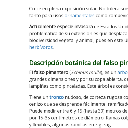
Crece en plena exposición solar. No tolera su
tanto para usos
ornamentales
como rompevie
Actualmente especie invasora
de Estados Unidos
problemática de su extensión es que desplaz
biodiversidad vegetal y animal, pues en este 
herbívoros
.
Descripción botánica del falso p
El
falso pimentero
(
Schinus mulle
), es un
árbo
grandes dimensiones y por su copa abierta, d
lampiñas como pinceladas. Este árbol es cons
Tiene un
tronco
nudoso, de corteza rugosa co
cenizo que se desprende fácilmente, ramificad
Puede medir entre 6 y 15 (hasta 30) metros de
por 15-35 centímetros de diámetro. Ramas co
y flexibles, algunas ramillas en zig-zag.