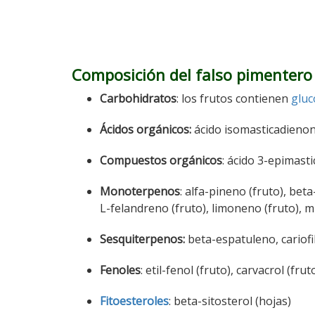
Composición del falso pimentero
Carbohidratos
: los frutos contienen
gluc
Ácidos orgánicos:
ácido isomasticadienoná
Compuestos orgánicos
: ácido 3-epimasti
Monoterpenos
: alfa-pineno (fruto), bet
L-felandreno (fruto), limoneno (fruto), m
Sesquiterpenos:
beta-espatuleno, cariofi
Fenoles
: etil-fenol (fruto), carvacrol (frut
Fitoesteroles
: beta-sitosterol (hojas)