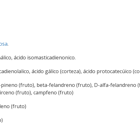
osa
.
lico, ácido isomasticadienonico.
cadienolalico, ácido gálico (corteza), ácido protocatecúico (c
a-pineno (fruto), beta-felandreno (fruto), D-alfa-felandreno (
irceno (fruto), campfeno (fruto)
leno (fruto)
o)