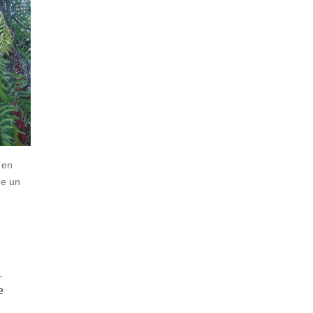
 en
de un
.
e