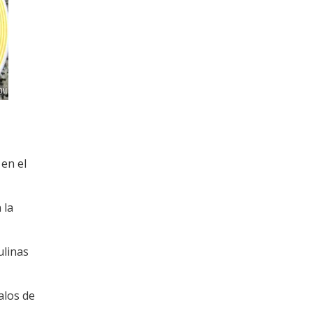
 en el
 la
ulinas
alos de