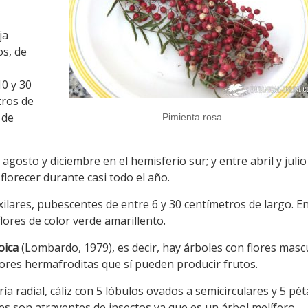
ja
os, de
0 y 30
tros de
 de
Pimienta rosa
agosto y diciembre en el hemisferio sur; y entre abril y julio
lorecer durante casi todo el año.
ilares, pubescentes de entre 6 y 30 centímetros de largo. En
ores de color verde amarillento.
oica
(Lombardo, 1979), es decir, hay árboles con flores masc
lores hermafroditas que sí pueden producir frutos.
a radial, cáliz con 5 lóbulos ovados a semicirculares y 5 pét
res son atrayentes de insectos ya que es un árbol melífero.