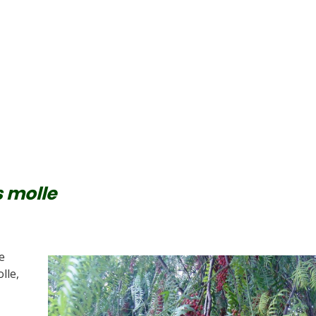
 molle
e
lle,