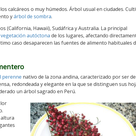
elos calcáreos o muy húmedos. Árbol usual en ciudades. Cult
nto y
árbol de sombra
.
 (California, Hawaii), Sudáfrica y Australia. La principal
a
vegetación autóctona
de los lugares, afectando directament
último caso desaparecen las fuentes de alimento habituales d
imentero
l
perenne
nativo de la zona andina, caracterizado por ser de
ensa, redondeada y elegante en la que se distinguen sus hoj
iderado un árbol sagrado en Perú.
lor
o.
 altura
lgantes