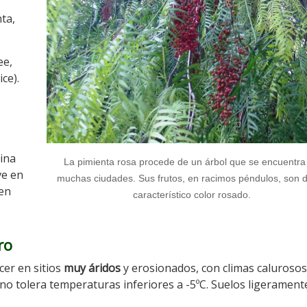
nta,
ee,
ce).
dina
La pimienta rosa procede de un árbol que se encuentra
ve en
muchas ciudades. Sus frutos, en racimos péndulos, son 
 en
característico color rosado.
ro
cer en sitios
muy áridos
y erosionados, con climas calurosos
, no tolera temperaturas inferiores a -5ºC. Suelos ligerament