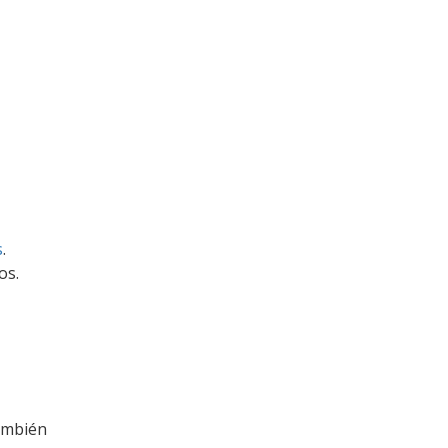
s
.
os.
también