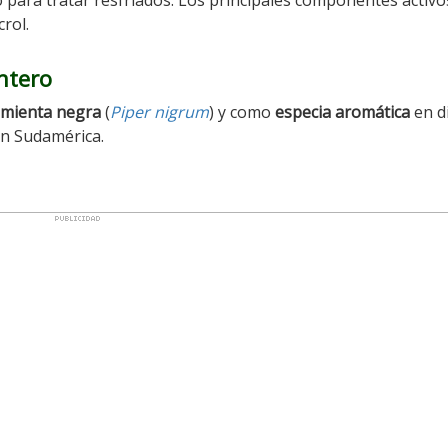
o para tratar resfriados. Los principales componentes activ
crol.
ntero
imienta negra
(
Piper nigrum
) y como
especia aromática
en d
en Sudamérica.