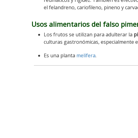
reumáticos y rigidez. También es efectiv
el felandreno, cariofileno, pineno y carva
Usos alimentarios del falso pime
Los frutos se utilizan para adulterar la
p
culturas gastronómicas, especialmente 
Es una planta
melífera
.