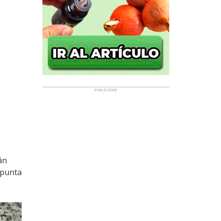
án
 punta