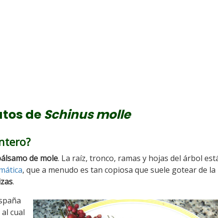
utos de
Schinus molle
entero?
bálsamo de mole
. La raíz, tronco, ramas y hojas del árbol est
mática
, que a menudo es tan copiosa que suele gotear de la
izas
.
España
, al cual