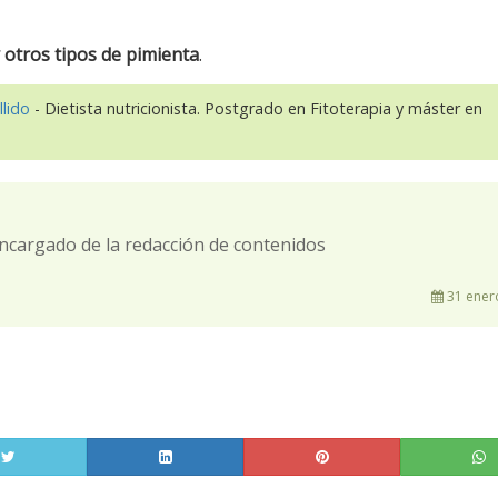
y otros tipos de pimienta
.
llido
- Dietista nutricionista. Postgrado en Fitoterapia y máster en
ncargado de la redacción de contenidos
31 ener