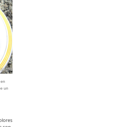
 en
de un
olores