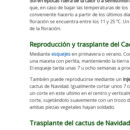
Sol en épocas fuera de la calor o a semisombr
que, en caso de bajar las temperaturas de los 1
conveniente hacerlo a partir de los últimos d
floración se encuentra entre los 11 y 25 ºC. Un
de la floración.
Reproducción
y trasplante del
Ca
Mediante
esquejes
en primavera o verano. Cort
una maceta con perlita, manteniendo la tierra
El esqueje tarda unas 7 u ocho semanas a pro
También puede reproducirse mediante un
inj
cactus de Navidad. Igualmente cortar unos 7 cm.
un corte en este ultimo en el centro y verticalm
corte, sujetándolo suavemente con un trozo de 
ambas piezas vegetales hayan soldado.
Trasplante del cactus de Navidad