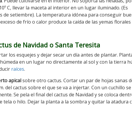
a
. Puede cultivarse en el interior. No soporta las heladas, po
0º C, llevar la maceta al interior en un lugar iluminado. (Es
ías de setiembre). La temperatura idónea para conseguir bu
 exceso de frío o calor produce la caída de las yemas florales
ctus de Navidad
o Santa Teresita
ar los esquejes y dejar secar un día antes de plantar. Plant
 húmeda en un lugar no directamente al sol y con la tierra 
ducir
raíces
.
erto apical
sobre otro cactus. Cortar un par de hojas sanas 
 del cactus sobre el que se va a injertar. Con un cuchillo se
ente. Se pela el final del cactus de Navidad y se coloca dentr
tela o hilo. Dejar la planta a la sombra y quitar la atadura