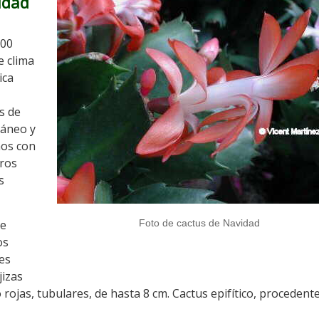
idad
000
e clima
ica
s de
ráneo y
mos con
tros
s
de
Foto de cactus de Navidad
os
es
jizas
 rojas, tubulares, de hasta 8 cm. Cactus epifítico, procedente