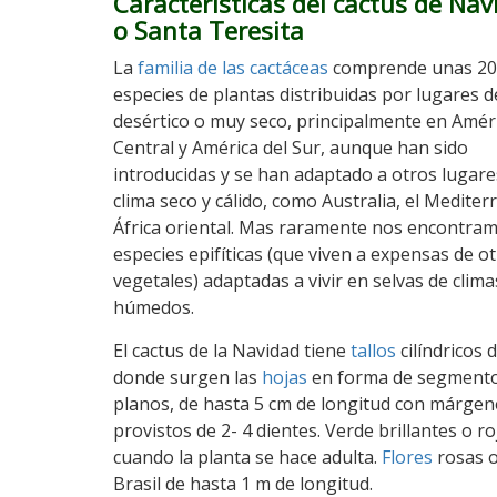
Características del cactus de Nav
o Santa Teresita
La
familia de las cactáceas
comprende unas 2
especies de plantas distribuidas por lugares d
desértico o muy seco, principalmente en Amér
Central y América del Sur, aunque han sido
introducidas y se han adaptado a otros lugare
clima seco y cálido, como Australia, el Mediter
África oriental. Mas raramente nos encontra
especies epifíticas (que viven a expensas de o
vegetales) adaptadas a vivir en selvas de clima
húmedos.
El cactus de la Navidad tiene
tallos
cilíndricos 
donde surgen las
hojas
en forma de segment
planos, de hasta 5 cm de longitud con márgen
provistos de 2- 4 dientes. Verde brillantes o ro
cuando la planta se hace adulta.
Flores
rosas o
Brasil de hasta 1 m de longitud.