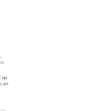
A
los
 las
n, en