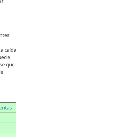
ar
ntes:
La caída
pecie
rse que
de
lentas