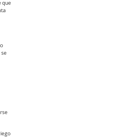
e que
nta
no
 se
arse
riego