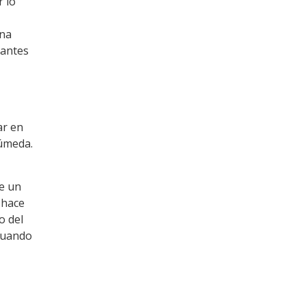
r lo
ena
 antes
ar en
húmeda.
de un
 hace
o del
 cuando