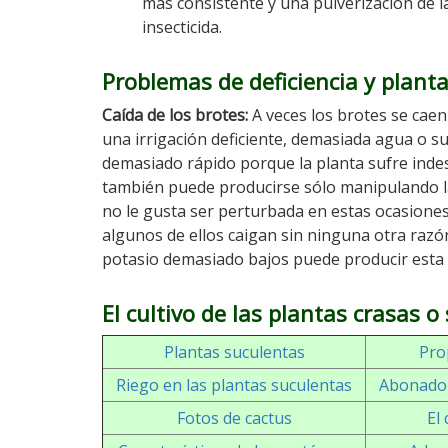
más consistente y una pulverización de l
insecticida.
Problemas de deficiencia y plant
Caída de los brotes:
A veces los brotes se caen
una irrigación deficiente, demasiada agua o s
demasiado rápido porque la planta sufre indes
también puede producirse sólo manipulando la 
no le gusta ser perturbada en estas ocasione
algunos de ellos caigan sin ninguna otra razó
potasio demasiado bajos puede producir esta
El cultivo de las plantas crasas o
Plantas suculentas
Pro
Riego en las plantas suculentas
Abonado 
Fotos de cactus
El 