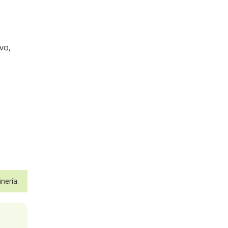
vo,
nería.