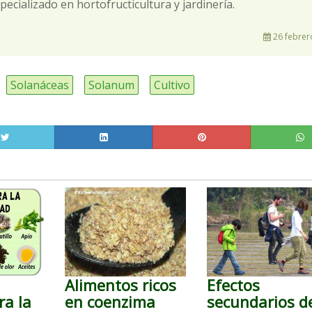
pecializado en hortofructicultura y jardinería.
26 febrer
Solanáceas
Solanum
Cultivo
Alimentos ricos
Efectos
ra la
en coenzima
secundarios d