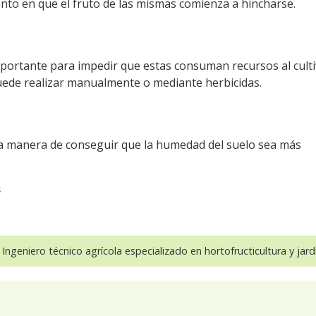
nto en que el fruto de las mismas comienza a hincharse.
ortante para impedir que estas consuman recursos al culti
puede realizar manualmente o mediante herbicidas.
na manera de conseguir que la humedad del suelo sea más
s
 Ingeniero técnico agrícola especializado en hortofructicultura y jardi