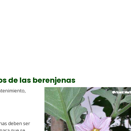
os de las berenjenas
ntenimiento,
enas deben ser
 para que se