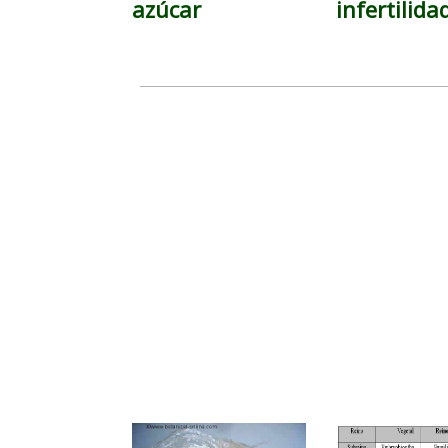
azúcar
infertilida