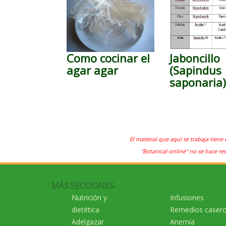
Como cocinar el
Jaboncillo
agar agar
(Sapindus
saponaria
El material que aquí se trabaja tiene 
"Botanical-online" no se hace re
MÁS SECCIONES
Nutrición y
Infusiones
dietética
Remedios caser
Adelgazar
Anemia