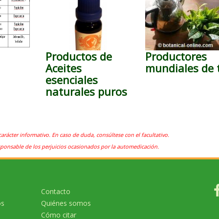
Productos de
Productores
Aceites
mundiales de 
)
esenciales
naturales puros
carácter informativo. En caso de duda, consúltese con el facultativo.
sponsable de los perjuicios ocasionados por la automedicación.
Contacto
os
Quiénes somos
Cómo citar