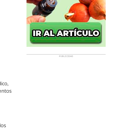
ico,
entos
los