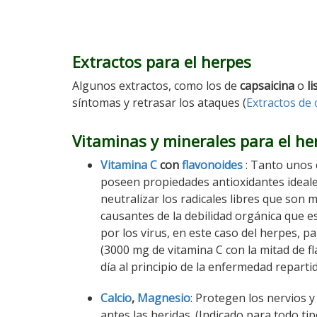
Extractos para el herpes
Algunos extractos, como los de
capsaicina
o
li
síntomas y retrasar los ataques (
Extractos de 
Vitaminas y minerales para el he
Vitamina C
con
flavonoides
: Tanto unos
poseen propiedades antioxidantes ideal
neutralizar los radicales libres que son 
causantes de la debilidad orgánica que 
por los virus, en este caso del herpes, pa
(3000 mg de vitamina C con la mitad de f
día al principio de la enfermedad repart
Calcio
,
Magnesio
: Protegen los nervios 
antes las heridas. (Indicado para todo ti