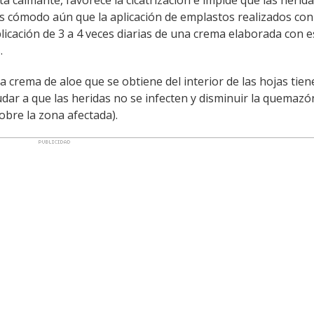
 calmante, favorece la cicatrización e impide que las herid
s cómodo aún que la aplicación de emplastos realizados con
aplicación de 3 a 4 veces diarias de una crema elaborada con e
.
 la crema de aloe que se obtiene del interior de las hojas tien
ar a que las heridas no se infecten y disminuir la quemazón
sobre la zona afectada).