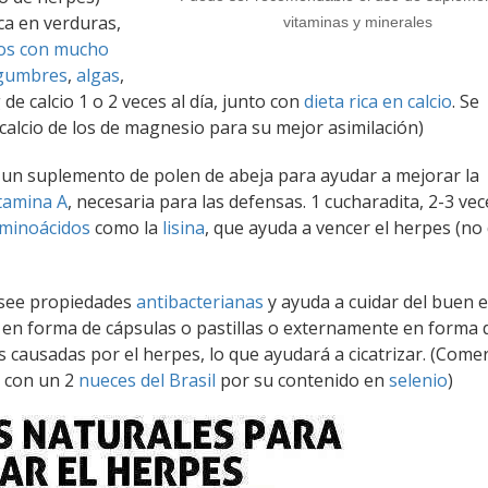
ca en verduras,
vitaminas y minerales
os con mucho
gumbres
,
algas
,
 de calcio 1 o 2 veces al día, junto con
dieta rica en calcio
. Se
alcio de los de magnesio para su mejor asimilación)
 un suplemento de polen de abeja para ayudar a mejorar la
tamina A
, necesaria para las defensas. 1 cucharadita, 2-3 vec
minoácidos
como la
lisina
, que ayuda a vencer el herpes (no
posee propiedades
antibacterianas
y ayuda a cuidar del buen 
e en forma de cápsulas o pastillas o externamente en forma 
 causadas por el herpes, lo que ayudará a cicatrizar. (Come
r con un 2
nueces del Brasil
por su contenido en
selenio
)