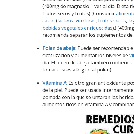
(400mg de magnesio 1 vez al día. Dieta ri
frutos secos y frutas) (Consumir
aliment
calcio
(
lácteos
,
verduras
,
frutos secos
,
le
bebidas vegetales enriquecidas
).) (400mg
recomienda separar los suplementos de c
Polen de abeja
: Puede ser recomendable
cicatrización y aumentar los niveles de
vi
día. El polen de abeja también contiene
a
tomarlo si es alérgico al polen).
Vitamina A
: Es otro gran antioxidante 
de la piel. Puede ser usada internament
pomada con la que se untaran las heridas
alimentos ricos en vitamina A y combina