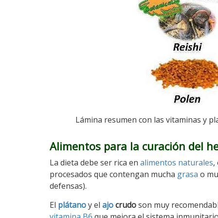
Lámina resumen con las vitaminas y pl
Alimentos para la curación del h
La dieta debe ser rica en
alimentos naturales
,
procesados que contengan mucha
grasa
o m
defensas).
El
plátano
y el
ajo
crudo
son muy recomendable
vitamina B6
que mejora el sistema inmunitari