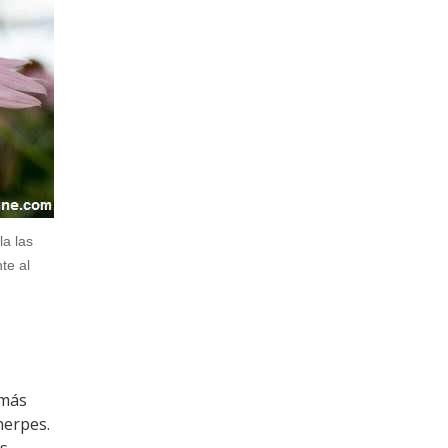
la las
te al
 más
herpes.