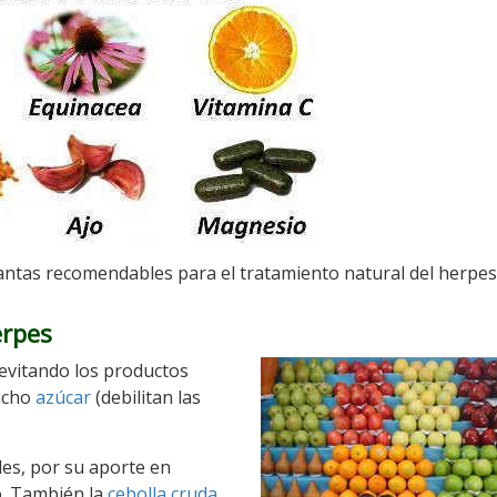
antas recomendables para el tratamiento natural del herpe
erpes
 evitando los productos
ucho
azúcar
(debilitan las
s, por su aporte en
o. También la
cebolla cruda
,