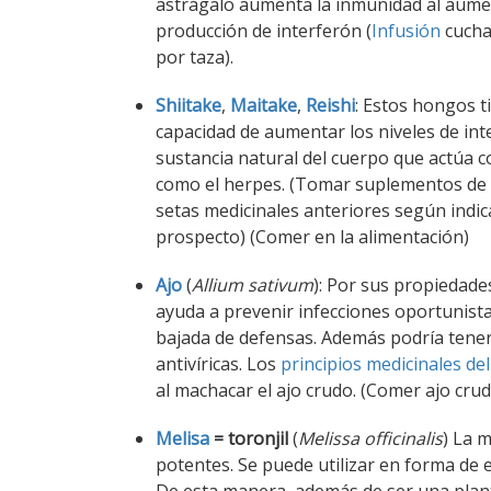
astrágalo aumenta la inmunidad al aume
producción de interferón (
Infusión
cucha
por taza).
Shiitake
,
Maitake
,
Reishi
: Estos hongos t
capacidad de aumentar los niveles de int
sustancia natural del cuerpo que actúa co
como el herpes. (Tomar suplementos de 
setas medicinales anteriores según indic
prospecto) (Comer en la alimentación)
Ajo
(
Allium sativum
): Por sus propiedade
ayuda a prevenir infecciones oportunista
bajada de defensas. Además podría tene
antivíricas. Los
principios medicinales del
al machacar el ajo crudo. (Comer ajo crud
Melisa
= toronjil
(
Melissa officinalis
) La m
potentes. Se puede utilizar en forma de 