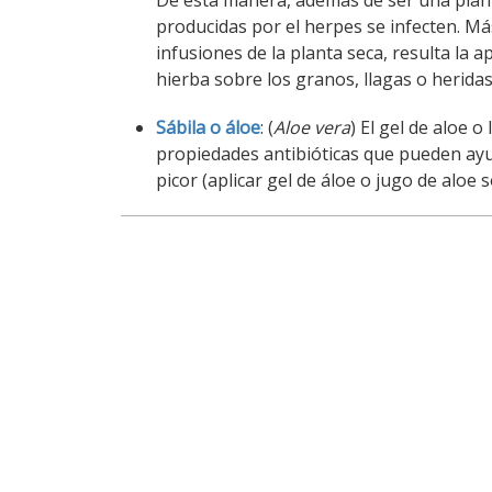
De esta manera, además de ser una planta
producidas por el herpes se infecten. Má
infusiones de la planta seca, resulta la 
hierba sobre los granos, llagas o heridas
Sábila o áloe
: (
Aloe vera
) El gel de aloe o
propiedades antibióticas que pueden ayud
picor (aplicar gel de áloe o jugo de aloe 