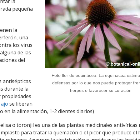
ntar la
rada pequeña
ienen la
erferón, una
ntra los virus
alguna de las
aciones del
Foto flor de equinácea. La equinacea estimu
s antisépticas
defensas por lo que nos puede proteger fren
s durante la
herpes o favorecer su curación
r propiedades
 ajo
se liberan
o en la alimentación, 1-2 dientes diarios)
elisa o toronjil es una de las plantas medicinales antivíricas
emplasto para tratar la quemazón o el picor que produce el 