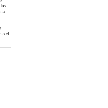
as
 las
sta
e
 o el