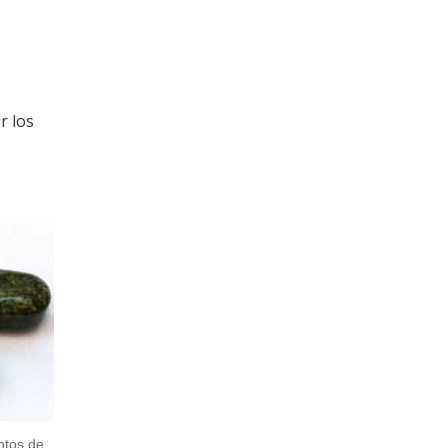
r los
ntos de