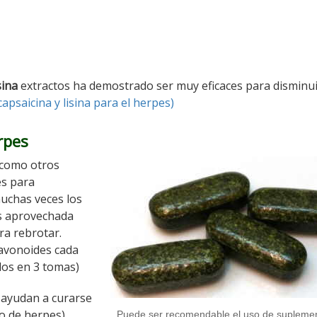
sina
extractos ha demostrado ser muy eficaces para disminui
capsaicina y lisina para el herpes)
rpes
 como otros
es para
muchas veces los
es aprovechada
ra rebrotar.
lavonoides cada
idos en 3 tomas)
y ayudan a curarse
po de herpes)
Puede ser recomendable el uso de supleme