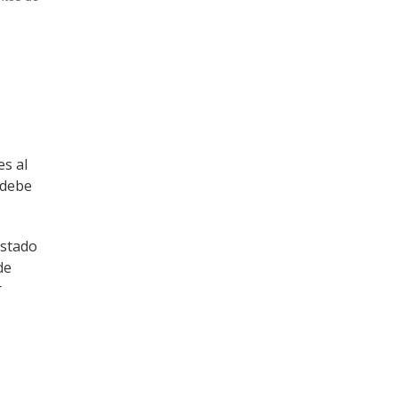
es al
 debe
estado
de
r