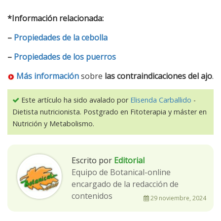
*Información relacionada:
–
Propiedades de la cebolla
–
Propiedades de los puerros
Más información
sobre
las contraindicaciones del ajo
.
Este artículo ha sido avalado por
Elisenda Carballido
-
Dietista nutricionista. Postgrado en Fitoterapia y máster en
Nutrición y Metabolismo.
Escrito por
Editorial
Equipo de Botanical-online
encargado de la redacción de
contenidos
29 noviembre, 2024