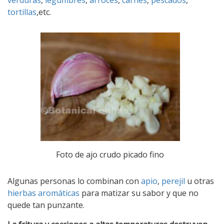
verduras
,
legumbres
,
arroces
,
carnes
,
pescados
,
tortillas
,etc.
Foto de ajo crudo picado fino
Algunas personas lo combinan con
apio
,
perejil
u otras
hierbas aromáticas
para matizar su sabor y que no
quede tan punzante.