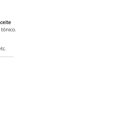
ceite
 tónico.
etc.