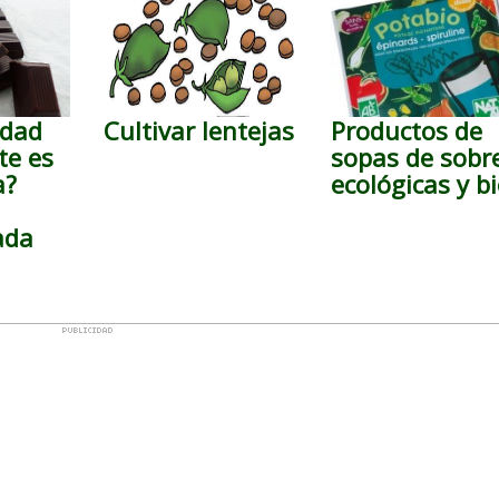
idad
Cultivar lentejas
Productos de
te es
sopas de sobr
a?
ecológicas y b
ada