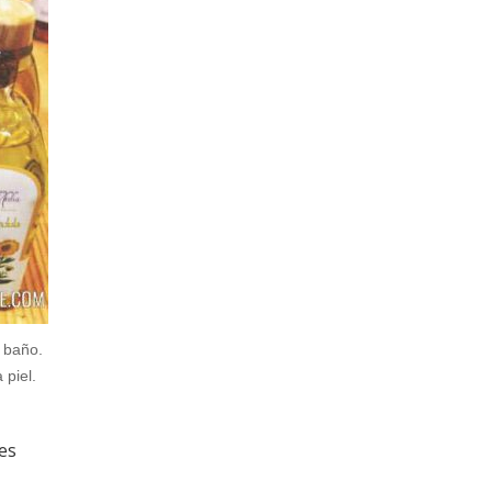
 baño.
 piel.
es