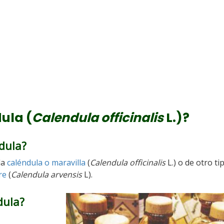
ula (
Calendula officinalis
L.)?
ndula?
la
caléndula o maravilla
(
Calendula officinalis
L.) o de otro ti
re
(
Calendula arvensis
L).
dula?