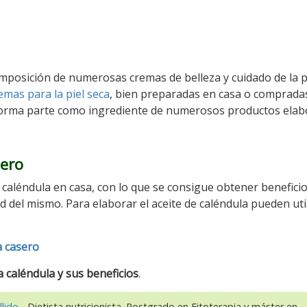
omposición de numerosas cremas de belleza y cuidado de la pi
emas para la piel seca
, bien preparadas en casa o comprada
 forma parte como ingrediente de numerosos productos ela
sero
e caléndula en casa, con lo que se consigue obtener benefici
 del mismo. Para elaborar el aceite de caléndula pueden util
a casero
a caléndula y sus beneficios
.
llido
- Dietista nutricionista. Postgrado en Fitoterapia y máster en