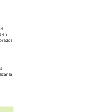
el,
s en
borados
os
izar la