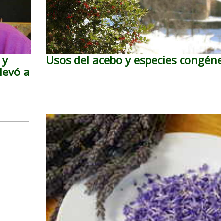
 y
Usos del acebo y especies congén
levó a