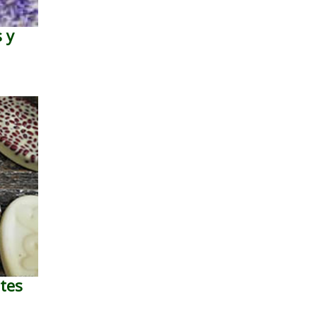
 y
ntes