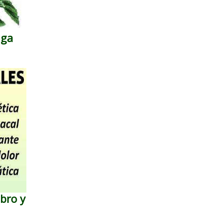
iga
bro y