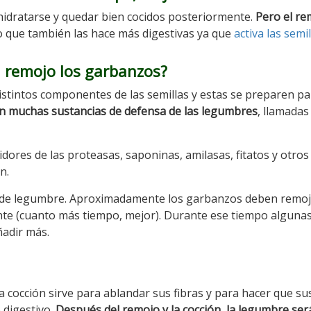
idratarse y quedar bien cocidos posteriormente.
Pero el re
no que también las hace más digestivas ya que
activa las semi
 remojo los garbanzos?
stintos componentes de las semillas y estas se preparen pa
an muchas sustancias de defensa de las legumbres
, llamadas
dores de las proteasas, saponinas, amilasas, fitatos y otros
n.
po de legumbre. Aproximadamente los garbanzos deben remo
te (cuanto más tiempo, mejor). Durante ese tiempo algunas
ñadir más.
cocción sirve para ablandar sus fibras y para hacer que su
 digestivo.
Después del remojo y la cocción, la legumbre se