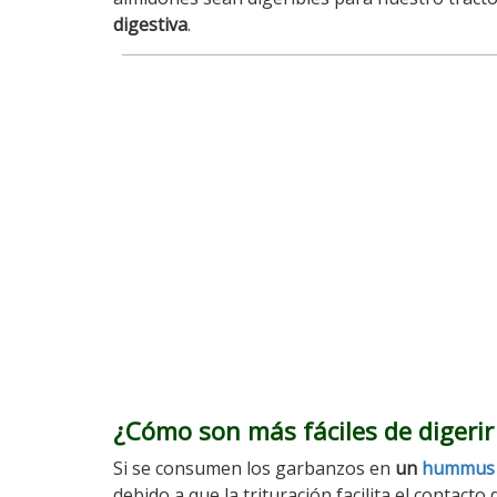
digestiva
.
¿Cómo son más fáciles de digerir
Si se consumen los garbanzos en
un
hummus
debido a que la trituración facilita el contacto