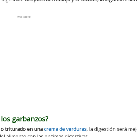
 los garbanzos?
o triturado en una
crema de verduras
, la digestión será me
 del alimento con las enzimas digestivas.