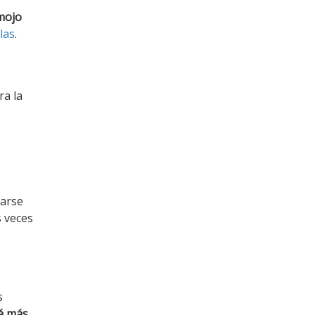
mojo
llas
.
ra la
jarse
 veces
s
rá más