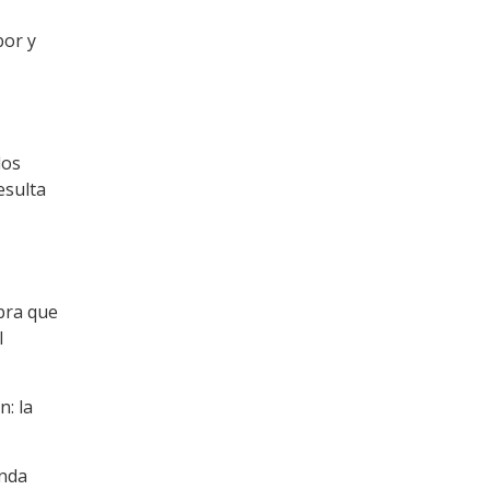
bor y
los
esulta
bra que
l
n: la
enda