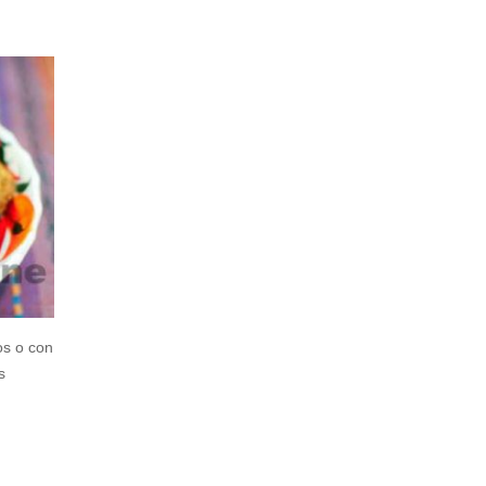
os o con
s