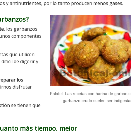
os y antinutrientes, por lo tanto producen menos gases.
arbanzos?
te
, los garbanzos
a unos componentes
tas que utilicen
ifícil de digerir y
reparar los
irnos disfrutar
Falafel. Las recetas con harina de garbanz
garbanzo crudo suelen ser indigesta
stión se tienen que
cuanto más tiempo, mejor