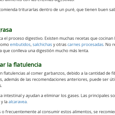
ecomienda triturarlas dentro de un puré, que tienen buen sa
grasa
lta el proceso digestivo. Existen muchas recetas que cocinan 
 como
embutidos
,
salchichas
y otras
carnes procesadas
. No r
 que conlleva una digestión mucho más lenta.
r la flatulencia
flatulencias al comer garbanzos, debido a la cantidad de fi
s, además de las recomendaciones anteriores, puede ser úti
s.
 intestinal y ayudan a eliminar los gases. Las principales so
y la
alcaravea
.
s o frecuentemente al consumir estos alimentos, se recomi