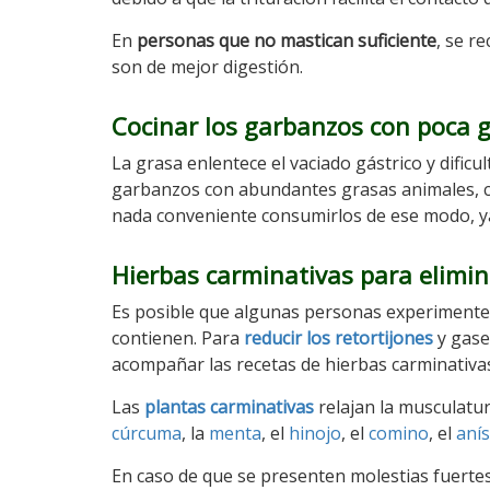
En
personas que no mastican suficiente
, se r
son de mejor digestión.
Cocinar los garbanzos con poca 
La grasa enlentece el vaciado gástrico y dificu
garbanzos con abundantes grasas animales,
nada conveniente consumirlos de ese modo, ya
Hierbas carminativas para elimina
Es posible que algunas personas experimenten 
contienen. Para
reducir los retortijones
y gase
acompañar las recetas de hierbas carminativa
Las
plantas carminativas
relajan la musculatura
cúrcuma
, la
menta
, el
hinojo
, el
comino
, el
anís
En caso de que se presenten molestias fuerte