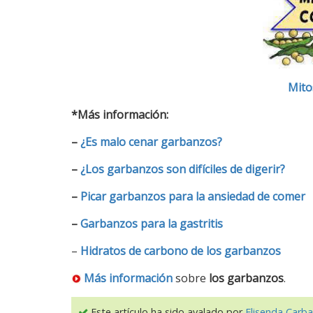
Mito
*Más información:
–
¿Es malo cenar garbanzos?
–
¿Los garbanzos son difíciles de digerir?
–
Picar garbanzos para la ansiedad de comer
–
Garbanzos para la gastritis
–
Hidratos de carbono de los garbanzos
Más información
sobre
los garbanzos
.
Este artículo ha sido avalado por
Elisenda Carba