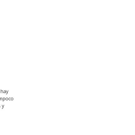
 hay
ampoco
 y