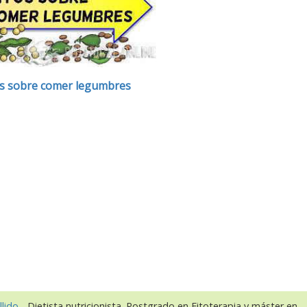
s sobre comer legumbres
llido
- Dietista nutricionista. Postgrado en Fitoterapia y máster en