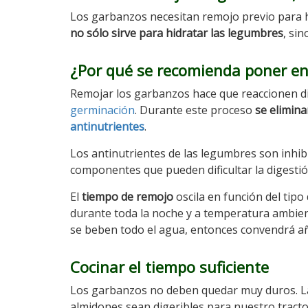
Los garbanzos necesitan remojo previo para h
no sólo sirve para hidratar las legumbres
, si
¿Por qué se recomienda poner en
Remojar los garbanzos hace que reaccionen di
germinación
. Durante este proceso
se elimin
antinutrientes
.
Los antinutrientes de las legumbres son inhibi
componentes que pueden dificultar la digestió
El
tiempo de remojo
oscila en función del ti
durante toda la noche y a temperatura ambien
se beben todo el agua, entonces convendrá a
Cocinar el tiempo suficiente
Los garbanzos no deben quedar muy duros. La 
almidones sean digeribles para nuestro tracto