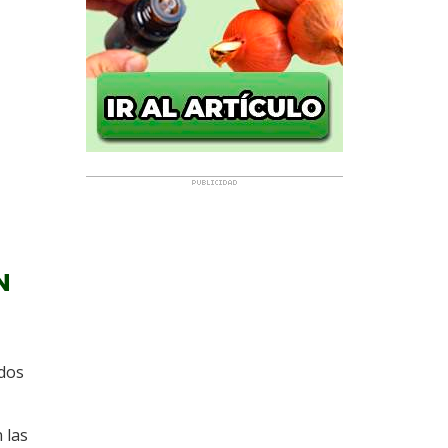
N
idos
 las