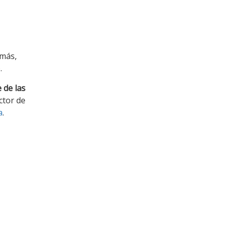
emás,
.
 de las
ctor de
a
.