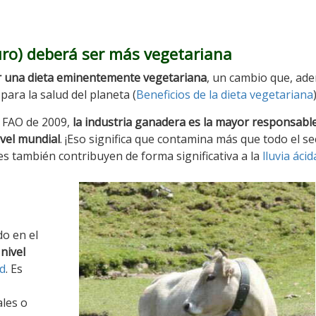
turo) deberá ser más vegetariana
er una dieta eminentemente vegetariana
, un cambio que, ad
ara la salud del planeta (
Beneficios de la dieta vegetariana
)
a FAO de 2009,
la industria ganadera es la mayor responsable
ivel mundial
. ¡Eso significa que contamina más que todo el se
s también contribuyen de forma significativa a la
lluvia ácid
o en el
nivel
d
. Es
ales o