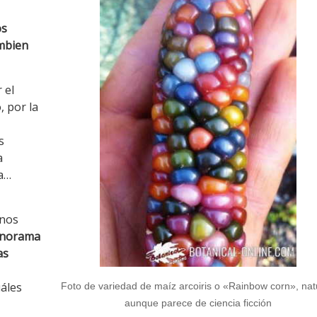
os
ambien
 el
, por la
s
a
da…
enos
anorama
as
uáles
Foto de variedad de maíz arcoiris o «Rainbow corn», natu
aunque parece de ciencia ficción