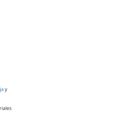
ja
y
riales