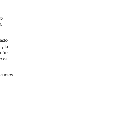
es
n,
acto
 y la
ueños
o de
ecursos