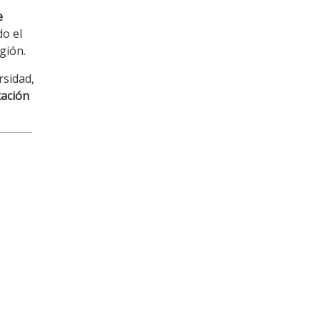
e
do el
gión.
rsidad,
tación