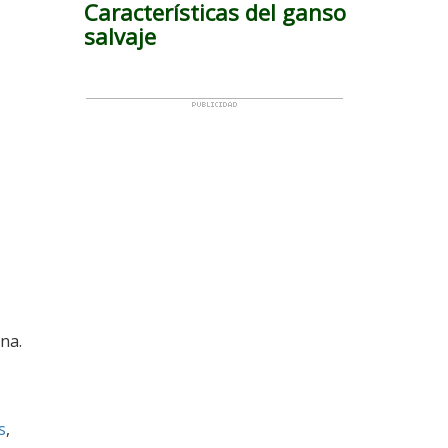
Características del ganso
salvaje
na.
s
,