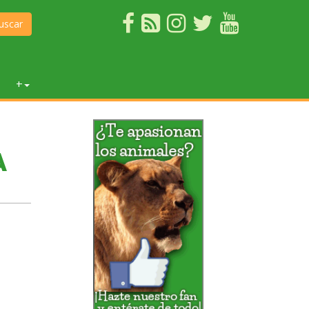
uscar
+
A