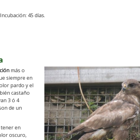
Incubación: 45 días.
a
ción
más o
que siempre en
olor pardo y el
bién castaño
an 3 ó 4
 son de un
 tener en
olor oscuro,