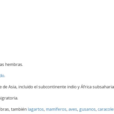
 las hembras.
do
.
 de Asia, incluido el subcontinente indio y África subsaharia
igratoria.
ebras, también
lagartos
,
mamíferos
,
aves
,
gusanos
,
caracole