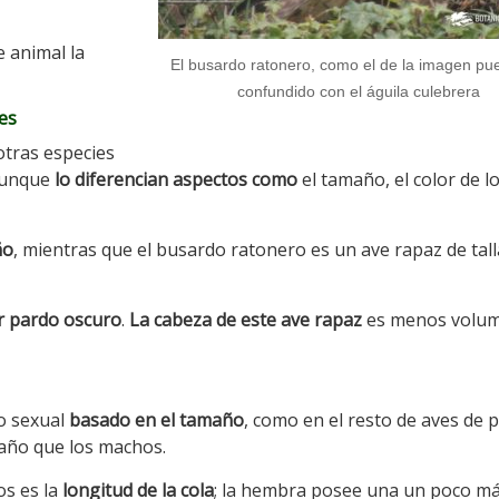
e animal la
El busardo ratonero, como el de la imagen pu
confundido con el águila culebrera
ies
otras especies
 aunque
lo diferencian aspectos como
el tamaño, el color de lo
ño
, mientras que el busardo ratonero es un ave rapaz de tall
r pardo oscuro
.
La cabeza de este ave rapaz
es menos volu
o sexual
basado en el tamaño
, como en el resto de aves de 
año que los machos.
s es la
longitud de la cola
; la hembra posee una un poco má