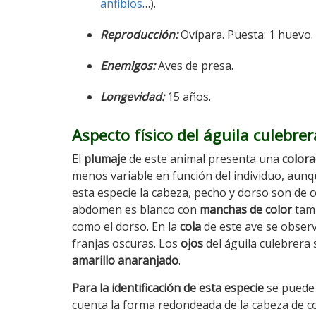
anfibios
…).
Reproducción:
Ovípara. Puesta: 1 huevo. 
Enemigos:
Aves de presa.
Longevidad:
15 años.
Aspecto físico del águila culebrer
El
plumaje
de este animal presenta una
colora
menos variable en función del individuo, aun
esta especie la cabeza, pecho y dorso son de c
abdomen es blanco con
manchas de color
tam
como el dorso. En la
cola
de este ave se observ
franjas oscuras. Los
ojos
del águila culebrera
amarillo
anaranjado
.
Para la identificación de esta especie
se puede
cuenta la forma redondeada de la cabeza de c