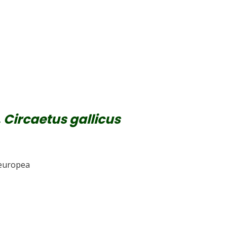
,
Circaetus gallicus
 europea