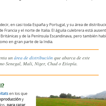
 decir, en casi toda España y Portugal, y su área de distribuc
 Francia y el norte de Italia. El águila culebrera está ausen
 Británicas y de la Península Escandinava, pero también hab
 como en gran parte de la India.
senta un
área de distribución
que abarca de este
mo Senegal, Mali, Niger, Chad o Etiopía.
l?
itats
en los que
reproducción
y
dos,
para cazar
.