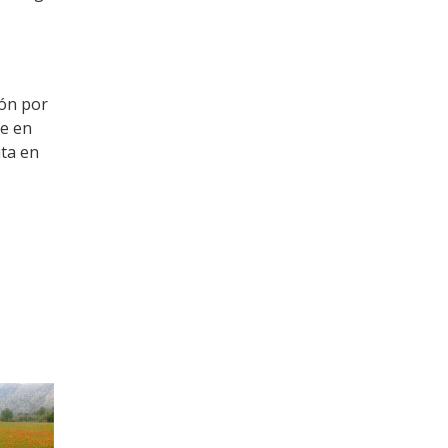
ión por
te en
ita en