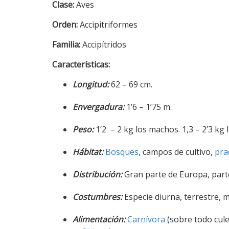
Clase:
Aves
Orden:
Accipitriformes
Familia:
Accipítridos
Características:
Longitud:
62 – 69 cm.
Envergadura:
1’6 – 1’75 m.
Peso:
1’2 – 2 kg los machos. 1,3 – 2’3 kg
Hábitat:
Bosques
, campos de cultivo,
pra
Distribución:
Gran parte de Europa, parte
Costumbres:
Especie diurna, terrestre, m
Alimentación:
Carnívora
(sobre todo cul