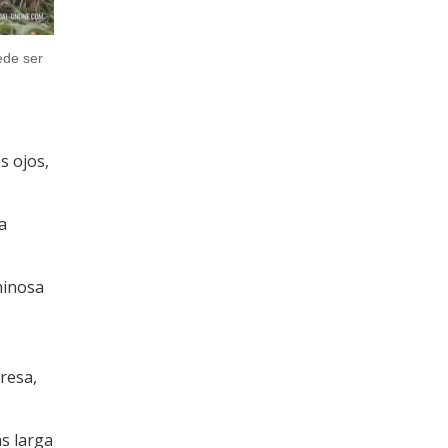
ede ser
s ojos,
a
minosa
presa,
s larga