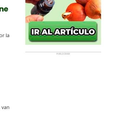
ine
r la
d van