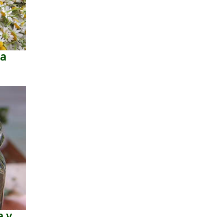
la
a y