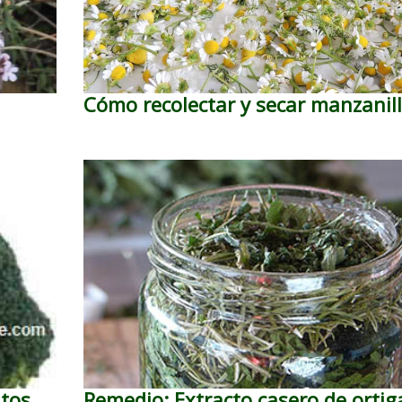
Cómo recolectar y secar manzanil
atos
Remedio: Extracto casero de ortig