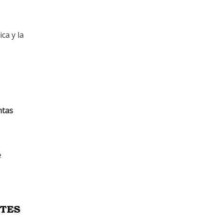
ca y la
ntas
e