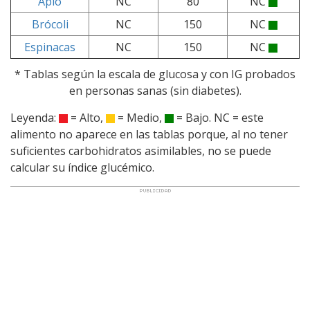
Apio
NC
80
NC
Brócoli
NC
150
NC
Espinacas
NC
150
NC
* Tablas según la escala de glucosa y con IG probados
en personas sanas (sin diabetes).
Leyenda:
= Alto,
= Medio,
= Bajo. NC = este
alimento no aparece en las tablas porque, al no tener
suficientes carbohidratos asimilables, no se puede
calcular su índice glucémico.