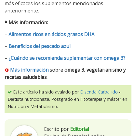
más eficaces los suplementos mencionados
anteriormente.
* Más información:
–
Alimentos ricos en ácidos grasos DHA
–
Beneficios del pescado azul
–
¿Cuándo se recomienda suplementar con omega 3?
Más información
sobre
omega 3, vegetarianismo y
recetas saludables
.
Este artículo ha sido avalado por
Elisenda Carballido
-
Dietista nutricionista. Postgrado en Fitoterapia y máster en
Nutrición y Metabolismo.
Escrito por
Editorial