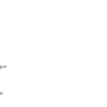
eguir
el