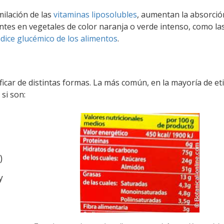
milación de las
vitaminas liposolubles
, aumentan la absorció
es en vegetales de color naranja o verde intenso, como la
ndice glucémico de los alimentos
.
ficar de distintas formas. La más común, en la mayoría de et
 si son:
)
y