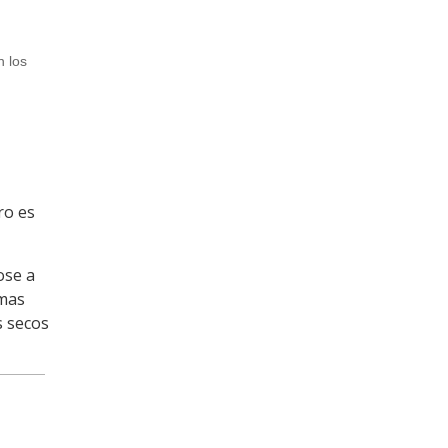
n los
ro es
ose a
imas
s secos