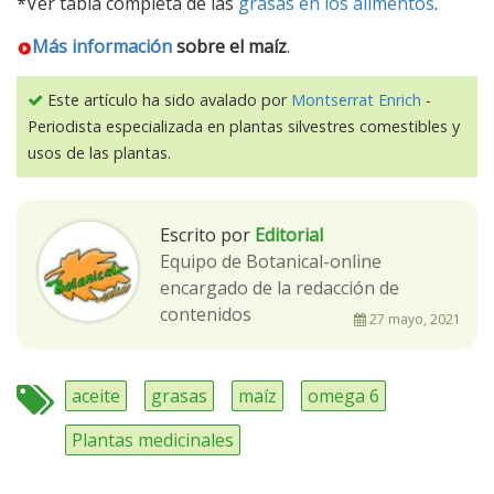
*Ver tabla completa de las
grasas en los alimentos
.
Más información
sobre
el maíz
.
Este artículo ha sido avalado por
Montserrat Enrich
-
Periodista especializada en plantas silvestres comestibles y
usos de las plantas.
Escrito por
Editorial
Equipo de Botanical-online
encargado de la redacción de
contenidos
27 mayo, 2021
aceite
grasas
maíz
omega 6
Plantas medicinales