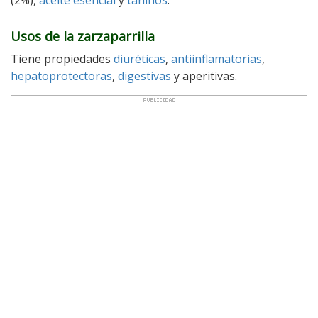
(2%),
aceite esencial
y
taninos
.
Usos de la zarzaparrilla
Tiene propiedades
diuréticas
,
antiinflamatorias
,
hepatoprotectoras
,
digestivas
y aperitivas.