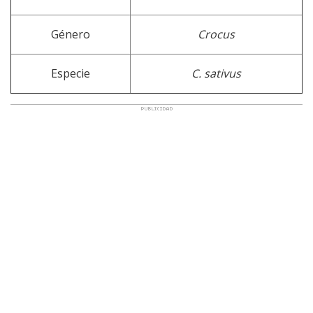
Género
Crocus
Especie
C. sativus