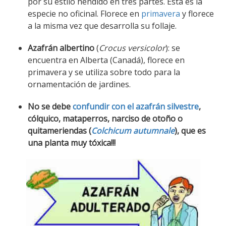
por su estilo hendido en tres partes. Esta es la
especie no oficinal. Florece en
primavera
y florece
a la misma vez que desarrolla su follaje.
Azafrán albertino
(
Crocus versicolor
): se
encuentra en Alberta (Canadá), florece en
primavera y se utiliza sobre todo para la
ornamentación de jardines.
No se debe
confundir con el azafrán silvestre
,
cólquico, mataperros, narciso de otoño o
quitameriendas (
Colchicum autumnale
), que es
una planta muy tóxic
a!!!