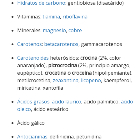
Hidratos de carbono
: gentiobiosa (disacárido)
Vitaminas:
tiamina
,
riboflavina
Minerales:
magnesio
,
cobre
Carotenos
:
betacarotenos
, gammacarotenos
Carotenoides
heterósidos:
crocina
(2%, color
anaranjado),
picrocrocina
(2%, principio amargo,
eupéptico),
crocetina o croceína
(hipolipemiante),
metilcrocetina,
zeaxantina
,
licopeno
, kaempferol,
miricetina, xantofila
Ácidos grasos
:
ácido láurico
, ácido palmítico,
ácido
oleico
, ácido esteárico
Ácido gálico
Antocianinas
: delfinidina, petunidina