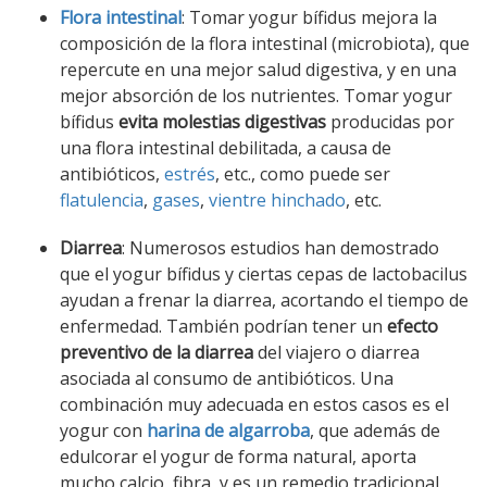
Flora intestinal
: Tomar yogur bífidus mejora la
composición de la flora intestinal (microbiota), que
repercute en una mejor salud digestiva, y en una
mejor absorción de los nutrientes. Tomar yogur
bífidus
evita molestias digestivas
producidas por
una flora intestinal debilitada, a causa de
antibióticos,
estrés
, etc., como puede ser
flatulencia
,
gases
,
vientre hinchado
, etc.
Diarrea
: Numerosos estudios han demostrado
que el yogur bífidus y ciertas cepas de lactobacilus
ayudan a frenar la diarrea, acortando el tiempo de
enfermedad. También podrían tener un
efecto
preventivo de la diarrea
del viajero o diarrea
asociada al consumo de antibióticos. Una
combinación muy adecuada en estos casos es el
yogur con
harina de algarroba
, que además de
edulcorar el yogur de forma natural, aporta
mucho calcio, fibra, y es un remedio tradicional