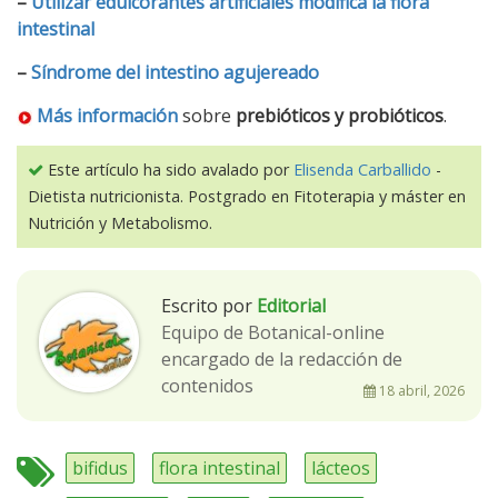
–
Utilizar edulcorantes artificiales modifica la flora
intestinal
–
Síndrome del intestino agujereado
Más información
sobre
prebióticos y probióticos
.
Este artículo ha sido avalado por
Elisenda Carballido
-
Dietista nutricionista. Postgrado en Fitoterapia y máster en
Nutrición y Metabolismo.
Escrito por
Editorial
Equipo de Botanical-online
encargado de la redacción de
contenidos
18 abril, 2026
bifidus
flora intestinal
lácteos