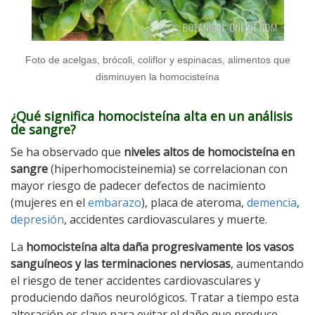
Foto de acelgas, brócoli, coliflor y espinacas, alimentos que
disminuyen la homocisteína
¿Qué significa homocisteína alta en un análisis
de sangre?
Se ha observado que
niveles altos de homocisteína en
sangre
(hiperhomocisteinemia) se correlacionan con
mayor riesgo de padecer defectos de nacimiento
(mujeres en el
embarazo
), placa de ateroma,
demencia
,
depresión
, accidentes cardiovasculares y muerte.
La
homocisteína alta daña progresivamente los vasos
sanguíneos y las terminaciones nerviosas
, aumentando
el riesgo de tener accidentes cardiovasculares y
produciendo daños neurológicos. Tratar a tiempo esta
alteración es clave para evitar el daño que produce.