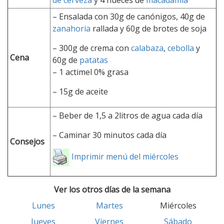
de cerveza
y 4 nueces de
macadamia
– Ensalada con 30g de canónigos, 40g de
zanahoria
rallada y 60g de brotes de soja
–
300g de crema con
calabaza
,
cebolla
y
Cena
60g de
patatas
–
1 actimel 0% grasa
–
15g de aceite
– Beber de 1,5 a 2litros de agua cada día
–
Caminar 30 minutos cada día
Consejos
Imprimir menú del miércoles
Ver los otros días de la semana
Lunes
Martes
Miércoles
Jueves
Viernes
Sábado