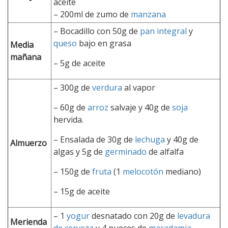
aceite
– 200ml de zumo de
manzana
– Bocadillo con
50g de
pan integral
y
queso
bajo en grasa
Media
mañana
–
5g de aceite
– 300g de
verdura
al vapor
–
60g de
arroz
salvaje y 40g de
soja
hervida.
–
Ensalada de
30g de
lechuga
y 40g de
Almuerzo
algas y 5g de
germinado
de alfalfa
–
150g de
fruta
(1
melocotón
mediano)
–
15g de aceite
– 1
yogur
desnatado con
20g de
levadura
Merienda