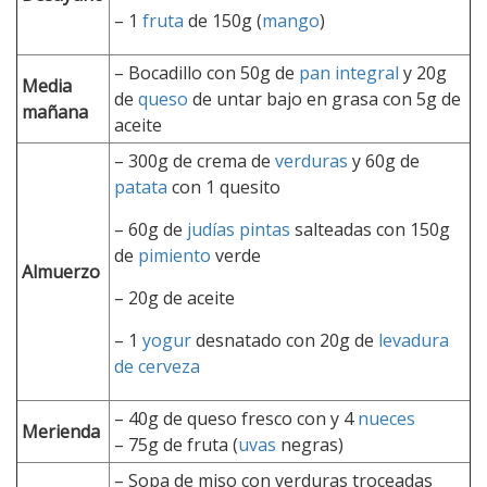
–
1
fruta
de 150g (
mango
)
– Bocadillo con
50g de
pan integral
y
20g
Media
de
queso
de untar bajo en grasa con
5g de
mañana
aceite
– 300g de crema de
verduras
y 60g de
patata
con 1 quesito
–
60g de
judías pintas
salteadas con
150g
de
pimiento
verde
Almuerzo
–
20g de aceite
–
1
yogur
desnatado con
20g de
levadura
de cerveza
– 40g de queso fresco con y 4
nueces
Merienda
– 75g de fruta (
uvas
negras)
– Sopa de miso con verduras troceadas