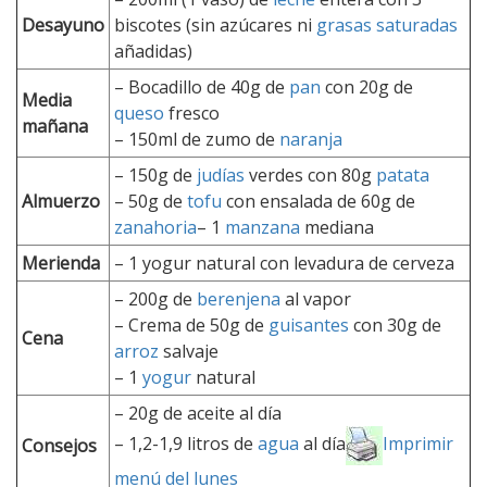
Desayuno
biscotes (sin azúcares ni
grasas saturadas
añadidas)
– Bocadillo de 40g de
pan
con 20g de
Media
queso
fresco
mañana
– 150ml de zumo de
naranja
– 150g de
judías
verdes con 80g
patata
Almuerzo
– 50g de
tofu
con ensalada de 60g de
zanahoria
– 1
manzana
mediana
Merienda
– 1 yogur natural con levadura de cerveza
– 200g de
berenjena
al vapor
– Crema de 50g de
guisantes
con 30g de
Cena
arroz
salvaje
– 1
yogur
natural
– 20g de aceite al día
– 1,2-1,9 litros de
agua
al día
Imprimir
Consejos
menú del lunes