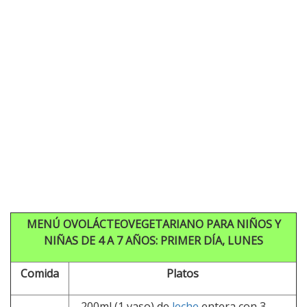
MENÚ OVOLÁCTEOVEGETARIANO PARA NIÑOS Y
NIÑAS DE 4 A 7 AÑOS:
PRIMER DÍA, LUNES
Comida
Platos
– 200ml (1 vaso) de
leche
entera con 3