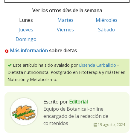
Ver los otros días de la semana
Lunes
Martes
Miércoles
Jueves
Viernes
Sábado
Domingo
Más información
sobre dietas
.
Este artículo ha sido avalado por
Elisenda Carballido
-
Dietista nutricionista. Postgrado en Fitoterapia y máster en
Nutrición y Metabolismo.
Escrito por
Editorial
Equipo de Botanical-online
encargado de la redacción de
contenidos
19 agosto, 2024