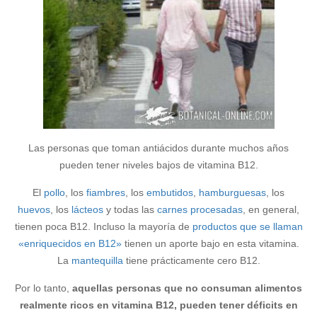
Las personas que toman antiácidos durante muchos años
pueden tener niveles bajos de vitamina B12.
El
pollo
, los
fiambres
, los
embutidos
,
hamburguesas
, los
huevos
, los
lácteos
y todas las
carnes procesadas
, en general,
tienen poca B12. Incluso la mayoría de
productos que se llaman
«enriquecidos en B12»
tienen un aporte bajo en esta vitamina.
La
mantequilla
tiene prácticamente cero B12.
Por lo tanto,
aquellas personas que no consuman alimentos
realmente ricos en vitamina B12, pueden tener déficits en