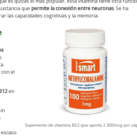
ue es quizás el más popular, esta vitamina tiene otra func
 sustancia que
permite la conexión entre neuronas
. Se ha
r las capacidades cognitivas y la memoria.
e
os
s
ta
 con el
 B12
en
sin
a
Supemento de vitamina B12 que aporta 1.000mcg por cá
n escaso