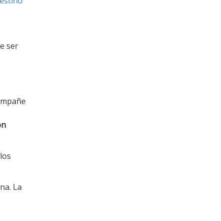
testino
e ser
compañe
on
 los
na. La