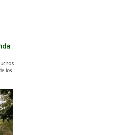
enda
muchos
de los