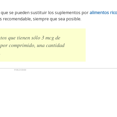
í que se pueden sustituir los suplementos por
alimentos ric
s recomendable, siempre que sea posible.
os que tienen sólo 3 mcg de
 por comprimido, una cantidad
.