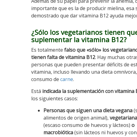
Además de su papel para prevenir la anemia, q
importante que es la de producir mielina, esa
demostrado que dar vitamina B12 ayuda mejora
¿Sólo los vegetarianos tienen qu
suplementar la vitamina B12?
Es totalmente
falso que «sólo» los vegetarian
tienen falta de vitamina B12
. Hay muchas otra
personas que pueden presentar déficits de es
vitamina, incluso llevando una dieta omnívora,
consumo de
carne
.
Está
indicada la suplementación con vitamina
los siguientes casos:
Personas que siguen una dieta vegana
(
alimentos de origen animal),
vegetarian
(escaso consumo de huevos y lácteos)
o
macrobiótica
(sin lácteos ni huevos y co