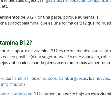
enfermedades digestivas,
gastritis
,
helicobacter
,
celiaquía
,
in
, etc.
uerimientos de B12. Por una parte, porque aumenta la
ucha sulfocobalamina, que es una forma de B12 que no pued
itamina B12?
entar el aporte de vitamina B12 es recomendable que se a
o no sea posible (dieta vegetariana). En este apartado, cabe
ejos anticuados cuando piensan en comer más alimentos c
lo
, los
fiambres
, los
embutidos
,
hamburguesas
, los
huevos
,
 información
).
 «enriquecidos en B12»
tienen un aporte bajo en esta vitami