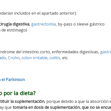
darían incluidos en el apartado anterior).
irugía digestiva
,
gastrectomía
, by-pass o sleeve gástrico
n de estómago)
síndrome del intestino corto, enfermedades digestivas,
gastri
eado
,
Crohn
,
colon irritable
,
colitis
, etc.
 el Parkinson
 por la dieta?
tituir la suplementación
, porque debido a que la absorción 
hay que
tomarla en dosis de suplementación, que no se encu