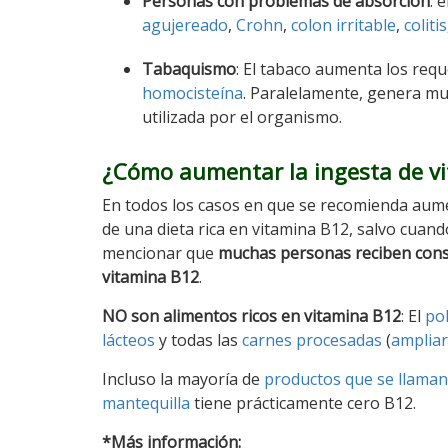
Personas con problemas de absorción
: 
agujereado
,
Crohn
,
colon irritable
,
colitis
Tabaquismo
: El tabaco aumenta los req
homocisteína
. Paralelamente, genera m
utilizada por el organismo.
¿Cómo aumentar la ingesta de v
En todos los casos en que se recomienda aum
de una dieta rica en vitamina B12, salvo cuand
mencionar que
muchas personas reciben cons
vitamina B12
.
NO son alimentos ricos en vitamina B12
: El
pol
lácteos
y todas las
carnes procesadas
(
ampliar
Incluso la mayoría de
productos que se llaman
mantequilla
tiene prácticamente cero B12.
*Más información: