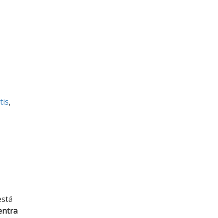
tis
,
está
entra