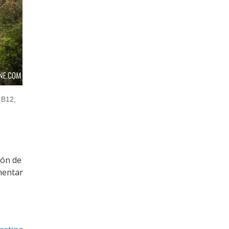
 B12,
ión de
mentar