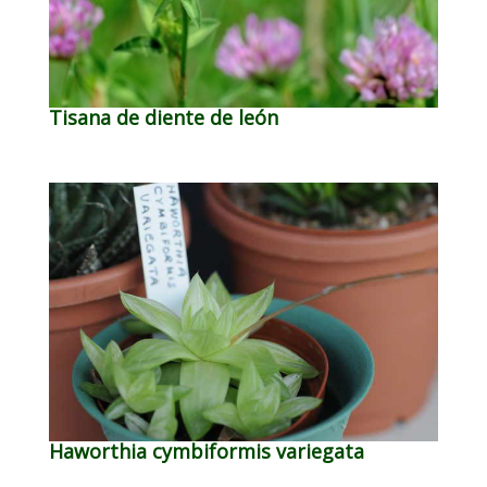
Tisana de diente de león
Haworthia cymbiformis variegata