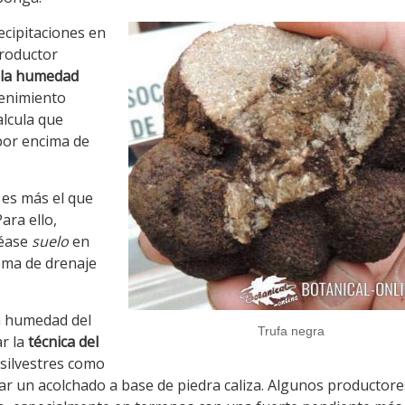
ecipitaciones en
productor
r la humedad
tenimiento
alcula que
por encima de
 es más el que
ara ello,
Véase
suelo
en
ema de drenaje
a humedad del
Trufa negra
ar la
técnica del
 silvestres como
zar un acolchado a base de piedra caliza. Algunos productore