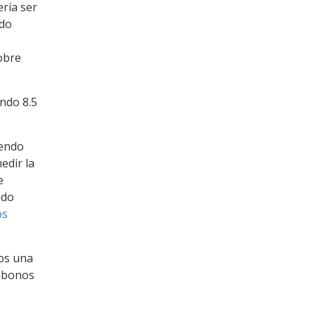
ería ser
ado
obre
endo 8.5
iendo
edir la
e
ado
os
ños una
 abonos