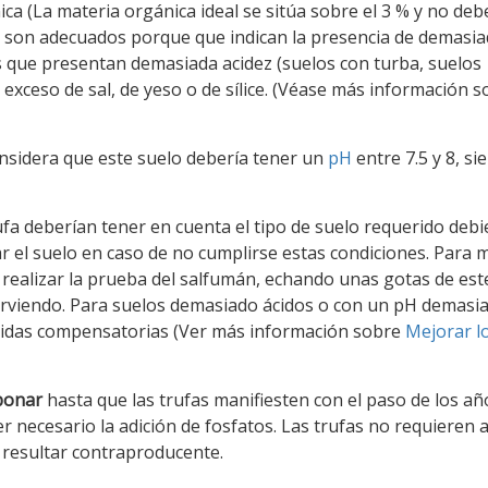
a (La materia orgánica ideal se sitúa sobre el 3 % y no deb
o son adecuados porque que indican la presencia de demasi
s que presentan demasiada acidez (suelos con turba, suelos
exceso de sal, de yeso o de sílice. (Véase más información s
onsidera que este suelo debería tener un
pH
entre 7.5 y 8, si
trufa deberían tener en cuenta el tipo de suelo requerido deb
r el suelo en caso de no cumplirse estas condiciones. Para m
 realizar la prueba del salfumán, echando unas gotas de est
hirviendo. Para suelos demasiado ácidos o con un pH demasi
didas compensatorias (Ver más información sobre
Mejorar l
abonar
hasta que las trufas manifiesten con el paso de los a
er necesario la adición de fosfatos. Las trufas no requieren
e resultar contraproducente.