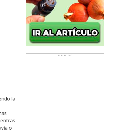
endo la
has
ientras
uvia o