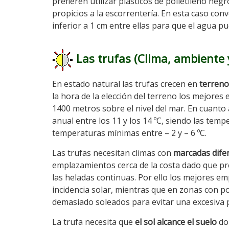
prefieren utilizar plásticos de polietileno n
propicios a la escorrentería. En esta caso con
inferior a 1 cm entre ellas para que el agua p
Las trufas (Clima, ambiente 
En estado natural las trufas crecen en
terreno
la hora de la elección del terreno los mejores
1400 metros sobre el nivel del mar. En cuanto
anual entre los 11 y los 14 ºC, siendo las temp
temperaturas mínimas entre – 2 y – 6 ºC.
Las trufas necesitan climas con
marcadas difer
emplazamientos cerca de la costa dado que pre
las heladas continuas. Por ello los mejores e
incidencia solar, mientras que en zonas con 
demasiado soleados para evitar una excesiva
La trufa necesita que
el sol alcance el suelo
don