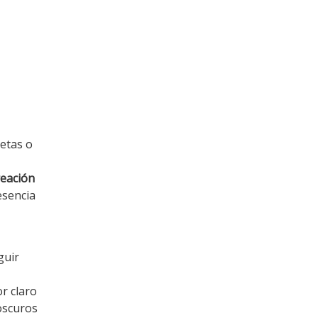
retas o
reación
esencia
guir
r claro
 oscuros