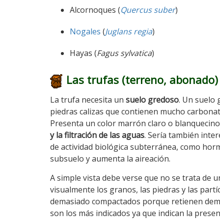
Alcornoques (
Quercus suber
)
Nogales
(
Juglans regia
)
Hayas (
Fagus sylvatica
)
Las trufas (terreno
, abonado)
La trufa necesita un
suelo gredoso
. Un suelo 
piedras calizas que contienen mucho carbonato 
Presenta un color marrón claro o blanquecino.
y la filtración de las aguas
. Sería también inte
de actividad biológica subterránea, como hor
subsuelo y aumenta la aireación.
A simple vista debe verse que no se trata de 
visualmente los granos, las piedras y las part
demasiado compactados porque retienen demasi
son los más indicados ya que indican la presen