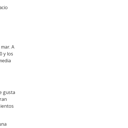
acio
 mar. A
0 y los
media
le gusta
gran
mientos
 una