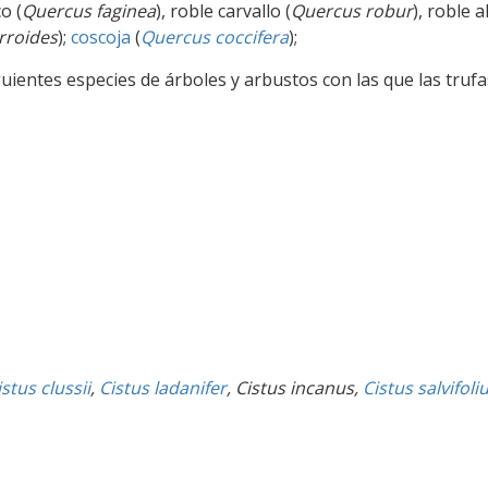
co (
Quercus faginea
), roble carvallo (
Quercus robur
), roble a
rroides
);
coscoja
(
Quercus coccifera
);
uientes especies de árboles y arbustos con las que las trufa
istus clussii
,
Cistus ladanifer
, Cistus incanus,
Cistus salvifoli