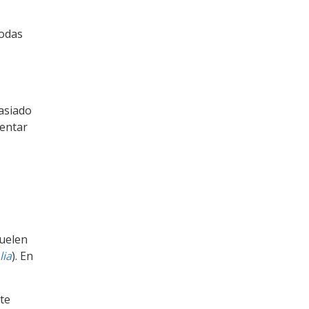
Todas
asiado
sentar
suelen
lia
). En
te