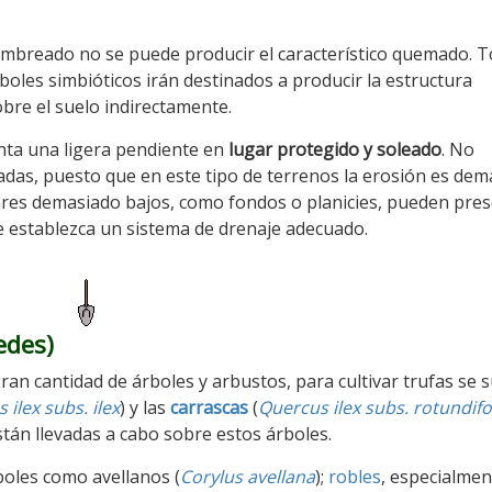
mbreado no se puede producir el característico quemado. 
boles simbióticos irán destinados a producir la estructura
obre el suelo indirectamente.
nta una ligera pendiente en
lugar protegido y soleado
. No
das, puesto que en este tipo de terrenos la erosión es dem
ugares demasiado bajos, como fondos o planicies, pueden pre
 establezca un sistema de drenaje adecuado.
edes)
an cantidad de árboles y arbustos, para cultivar trufas se 
 ilex subs. ilex
) y las
carrascas
(
Quercus ilex subs. rotundifo
stán llevadas a cabo sobre estos árboles.
boles como avellanos (
Corylus avellana
);
robles
, especialmen