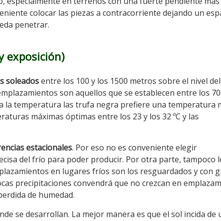
egro, especialmente en terrenos con una fuerte pendiente más
veniente colocar las piezas a contracorriente dejando un esp
ueda penetrar.
y exposición
)
s soleados
entre los 100 y los 1500 metros sobre el nivel del
 emplazamientos son aquellos que se establecen entre los 70
 a la temperatura las trufa negra prefiere una temperatura 
eraturas máximas óptimas entre los 23 y los 32 ºC y las
encias estacionales
. Por eso no es conveniente elegir
cisa del frío para poder producir. Por otra parte, tampoco 
mplazamientos en lugares fríos son los resguardados y con 
pocas precipitaciones convendrá que no crezcan en emplaza
 perdida de humedad.
de se desarrollan. La mejor manera es que el sol incida de