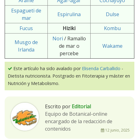
Arame
Agar-agar
Cochayuyo
Espagueti de
Espirulina
Dulse
mar
Fucus
Hiziki
Kombu
Nori
/
Ramallo
Musgo de
de mar o
Wakame
Irlanda
percebe
Este artículo ha sido avalado por
Elisenda Carballido
-
Dietista nutricionista. Postgrado en Fitoterapia y máster en
Nutrición y Metabolismo.
Escrito por
Editorial
Equipo de Botanical-online
encargado de la redacción de
contenidos
12 junio, 2025