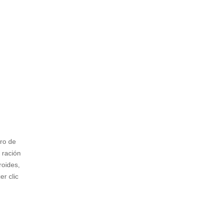
tro de
 ración
roides,
r clic