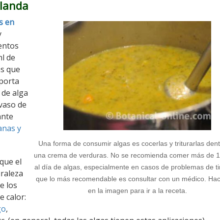
rlanda
s en
y
mentos
ml de
as que
porta
 de alga
 vaso de
ante
anas y
Una forma de consumir algas es cocerlas y triturarlas den
una crema de verduras. No se recomienda comer más de 1
que el
al día de algas, especialmente en casos de problemas de ti
raleza
que lo más recomendable es consultar con un médico. Hace
e los
en la imagen para ir a la receta.
 calor:
go
,