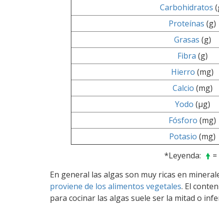
Carbohidratos
(
Proteínas
(g)
Grasas
(g)
Fibra
(g)
Hierro
(mg)
Calcio
(mg)
Yodo
(µg)
Fósforo
(mg)
Potasio
(mg)
*Leyenda:
=
En general las algas son muy ricas en minerale
proviene de los alimentos vegetales
. El cont
para cocinar las algas suele ser la mitad o infe