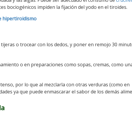
yodada y las algas. Puede ser adecuado el consumo de
crucífe
bociogénicos impiden la fijación del yodo en el tiroides.
e hipertiroidismo
s tijeras o trocear con los dedos, y poner en remojo 30 minut
ñamiento o en preparaciones como sopas, cremas, como un
tenso, por lo que al mezclarla con otras verduras (como en
tidades ya que puede enmascarar el sabor de los demás alime
da