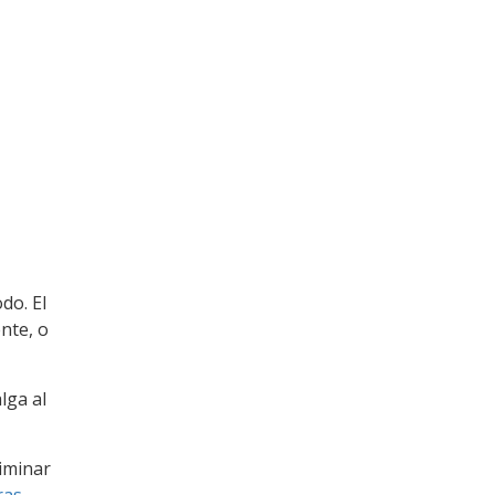
do. El
nte, o
lga al
iminar