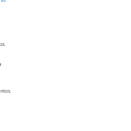
ras
os.
a
ntos.