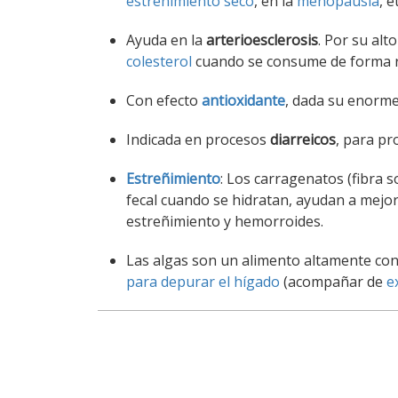
estreñimiento seco
, en la
menopausia
, e
Ayuda en la
arterioesclerosis
. Por su alt
colesterol
cuando se consume de forma re
Con efecto
antioxidante
, dada su enorme
Indicada en procesos
diarreicos
, para pr
Estreñimiento
: Los carragenatos (fibra 
fecal cuando se hidratan, ayudan a mejor
estreñimiento y hemorroides.
Las algas son un alimento altamente co
para depurar el hígado
(acompañar de
e