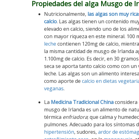
Propiedades del alga Musgo de I
Nutricionalmente,
las algas son muy rica
calcio
. Las algas tienen un contenido mu
elevado en calcio, siendo uno de los ali
con mayor riqueza en este mineral. 100 
leche
contienen 120mg de calcio, mientr
la misma cantidad de musgo de Irlanda a
1.100mg de calcio. Es decir, en 30 gramos
seca se aporta tanto calcio como con un
leche. Las algas son un alimento interes
como aporte de
calcio en dietas vegetari
veganas
.
La
Medicina Tradicional China
considera 
musgo de Irlanda es un alimento de natu
térmica
enfriadora
; que calma y humedec
pulmones. Adecuado para los síntomas de
hipertensión
, sudores,
ardor de estóma