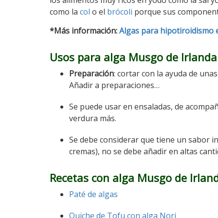
los alimentos muy ricos en yodo como la sal 
como la
col
o el
brócoli
porque sus componentes 
*Más información:
Algas para hipotiroidismo 
Usos para alga Musgo de Irlanda
Preparación
: cortar con la ayuda de una
Añadir a preparaciones…
Se puede usar en ensaladas, de acompa
verdura más.
Se debe considerar que tiene un sabor in
cremas), no se debe añadir en altas can
Recetas con alga Musgo de Irlan
Paté de algas
Quiche de Tofu con alga Nori