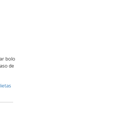
ar bolo
caso de
dietas