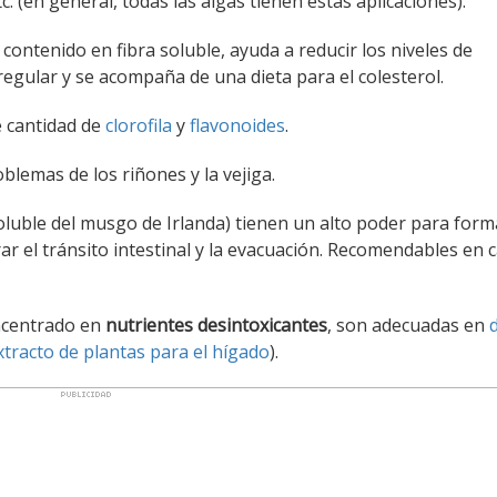
tc. (en general, todas las algas tienen estas aplicaciones).
o contenido en fibra soluble, ayuda a reducir los niveles de
gular y se acompaña de una dieta para el colesterol.
 cantidad de
clorofila
y
flavonoides
.
oblemas de los riñones y la vejiga.
soluble del musgo de Irlanda) tienen un alto poder para form
ar el tránsito intestinal y la evacuación. Recomendables en 
ncentrado en
nutrientes desintoxicantes
, son adecuadas en
xtracto de plantas para el hígado
).