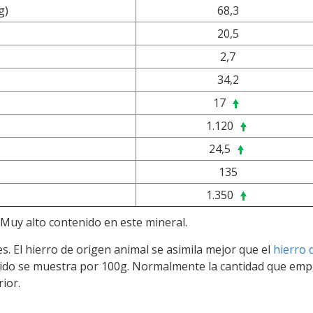
g)
68,3
20,5
2,7
34,2
17
1.120
24,5
135
1.350
 Muy alto contenido en este mineral.
s. El hierro de origen animal se asimila mejor que el
hierro 
enido se muestra por 100g. Normalmente la cantidad que em
rior.