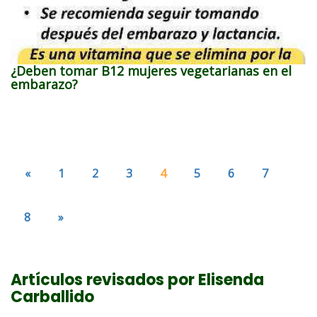
¿Deben tomar B12 mujeres vegetarianas en el
embarazo?
«
1
2
3
4
5
6
7
8
»
Artículos revisados por Elisenda
Carballido