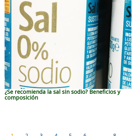
¿Se recomienda la sal sin sodio? Beneficios y
composición
1
2
3
4
5
6
…
8