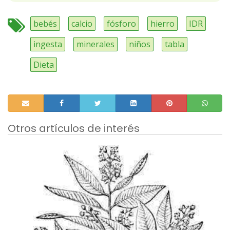
bebés
calcio
fósforo
hierro
IDR
ingesta
minerales
niños
tabla
Dieta
Otros artículos de interés