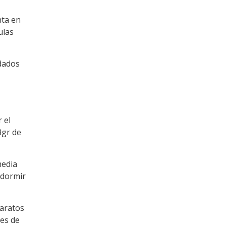
nta en
ulas
ldados
 el
3gr de
media
 dormir
paratos
les de