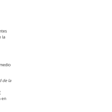
ntes
 la
 medio
d de la
(
a en