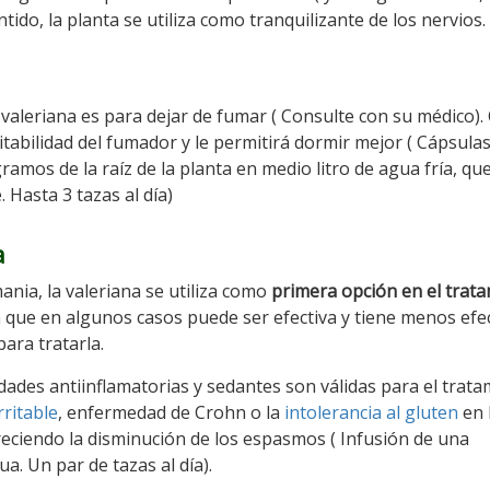
ido, la planta se utiliza como tranquilizante de los nervios.
a valeriana es para dejar de fumar ( Consulte con su médico).
itabilidad del fumador y le permitirá dormir mejor ( Cápsula
amos de la raíz de la planta en medio litro de agua fría, qu
 Hasta 3 tazas al día)
a
nia, la valeriana se utiliza como
primera opción en el trat
 que en algunos casos puede ser efectiva y tiene menos efe
ara tratarla.
edades antiinflamatorias y sedantes son válidas para el trat
rritable
, enfermedad de Crohn o la
intolerancia al gluten
en 
oreciendo la disminución de los espasmos ( Infusión de una
a. Un par de tazas al día).