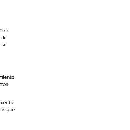
 Con
s de
e se
amiento
ctos
amiento
las que