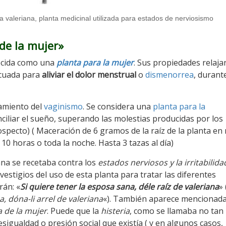
valeriana, planta medicinal utilizada para estados de nerviosismo
 de la mujer»
nocida como una
planta para la mujer
. Sus propiedades relaja
ecuada para
aliviar el dolor menstrual
o
dismenorrea
, durante
tamiento del
vaginismo
. Se considera una
planta para la
nciliar el sueño, superando las molestias producidas por los
ospecto) ( Maceración de 6 gramos de la raíz de la planta en
 10 horas o toda la noche. Hasta 3 tazas al día)
ana se recetaba contra los
estados nerviosos y la irritabilida
vestigios del uso de esta planta para tratar las diferentes
rán: «
Si quiere tener la esposa sana, déle raíz de valeriana
» 
a, dóna-li arrel de valeriana
«). También aparece mencionad
a de la mujer
. Puede que la
histeria
, como se llamaba no tan
esigualdad o presión social que existía ( y en algunos casos,