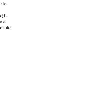
r lo
 (1-
la a
onsulte