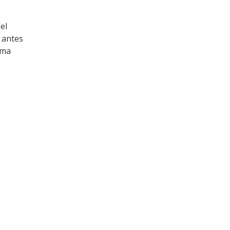
el
s antes
oma