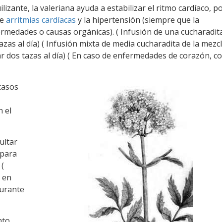
izante, la valeriana ayuda a estabilizar el ritmo cardíaco, po
de
arritmias cardíacas
y la hipertensión (siempre que la
medades o causas orgánicas). ( Infusión de una cucharadita
azas al día) ( Infusión mixta de media cucharadita de la mezc
r dos tazas al día) ( En caso de enfermedades de corazón, c
casos
n el
ultar
 para
 (
a en
durante
nto