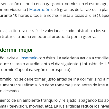
a sensación de nudo en la garganta, nervios en el estómago,
or nerviosismo (
Maceración
de 6 gramos de la raíz de la pla
urante 10 horas o toda la noche. Hasta 3 tazas al día) ( Cáps
l, la tintura de raíz de valeriana se administraba a los so
a tratar el trauma emocional producido por la guerra.
 dormir mejor
ño, evita el
insomnio
con éxito. La valeriana ayuda a conciliar
duce resaca o aturdimiento el día siguiente. ( Infusión de 1-
a dormir. Cápsulas, según el prospecto).
nsomnio
, no se debe tomar justo antes de ir a dormir, sino a 
 aumentar su eficacia. No debe tomarse justo antes de irse a
lo deseado.
iento de un ambiente tranquilo y relajado, apagando los a
a ( televisión, móviles, etc.). La luz artificial reduce los nive