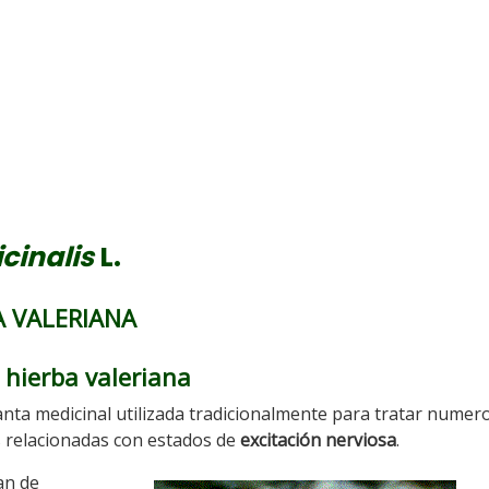
icinalis
L.
A VALERIANA
 hierba valeriana
anta medicinal utilizada tradicionalmente para tratar numer
s relacionadas con estados de
excitación nerviosa
.
an de