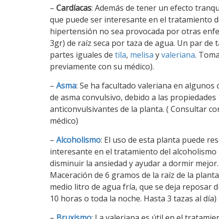
–
Cardíacas
: Además de tener un efecto tranquil
que puede ser interesante en el tratamiento 
hipertensión no sea provocada por otras enfer
3gr) de raíz seca por taza de agua. Un par de t
partes iguales de
tila
,
melisa
y
valeriana
. Toma
previamente con su médico).
–
Asma
: Se ha facultado valeriana en algunos 
de asma convulsivo, debido a las propiedades
anticonvulsivantes de la planta. ( Consultar co
médico)
–
Alcoholismo
: El uso de esta planta puede res
interesante en el tratamiento del alcoholismo
disminuir la ansiedad y ayudar a dormir mejor.
Maceración de 6 gramos de la raíz de la plant
medio litro de agua fría, que se deja reposar 
10 horas o toda la noche. Hasta 3 tazas al día)
–
Bruxismo
: La valeriana es útil en el tratamie