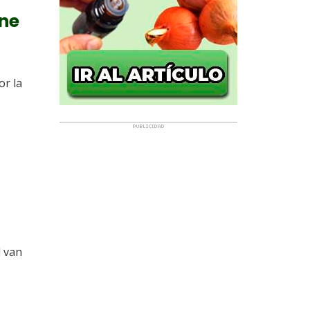
ine
r la
d van