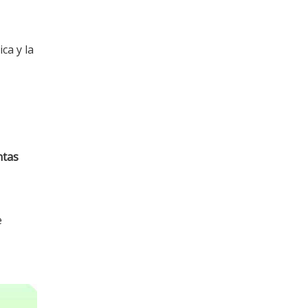
ca y la
ntas
e