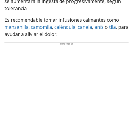
se aumentará la ingesta de progresivamente, según
tolerancia.
Es recomendable tomar infusiones calmantes como
manzanilla
,
camomila
,
caléndula
,
canela
,
anís
o
tila
, para
ayudar a aliviar el dolor.