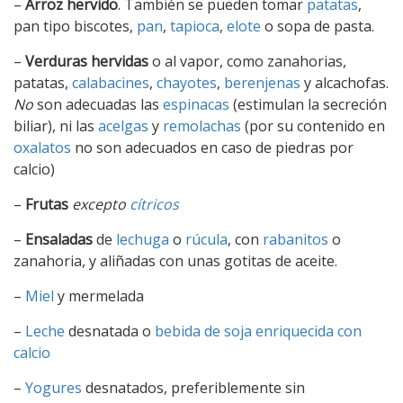
–
Arroz hervido
. También se pueden tomar
patatas
,
pan tipo biscotes,
pan
,
tapioca
,
elote
o sopa de pasta.
–
Verduras hervidas
o al vapor, como zanahorias,
patatas,
calabacines
,
chayotes
,
berenjenas
y alcachofas.
No
son adecuadas las
espinacas
(estimulan la secreción
biliar), ni las
acelgas
y
remolachas
(por su contenido en
oxalatos
no son adecuados en caso de piedras por
calcio)
–
Frutas
excepto
cítricos
–
Ensaladas
de
lechuga
o
rúcula
, con
rabanitos
o
zanahoria, y aliñadas con unas gotitas de aceite.
–
Miel
y mermelada
–
Leche
desnatada o
bebida de soja enriquecida con
calcio
–
Yogures
desnatados, preferiblemente sin