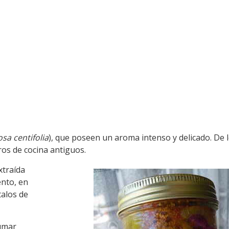
sa centifolia
), que poseen un aroma intenso y delicado. De 
os de cocina antiguos.
xtraída
ento, en
alos de
umar