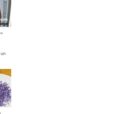
sa
 un
a,