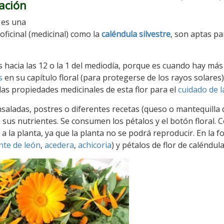
tación
) es una
oficinal (medicinal) como la
caléndula silvestre
, son aptas pa
 hacia las 12 o la 1 del mediodía, porque es cuando hay más 
s
en su capítulo floral (para protegerse de los rayos solares)
das propiedades medicinales de esta flor para el
cuidado de l
ensaladas, postres o diferentes recetas (queso o mantequilla 
sus nutrientes. Se consumen los pétalos y el botón floral.
 a la planta, ya que la planta no se podrá reproducir. En la f
nte de león
,
acedera
,
achicoria
) y pétalos de flor de caléndula