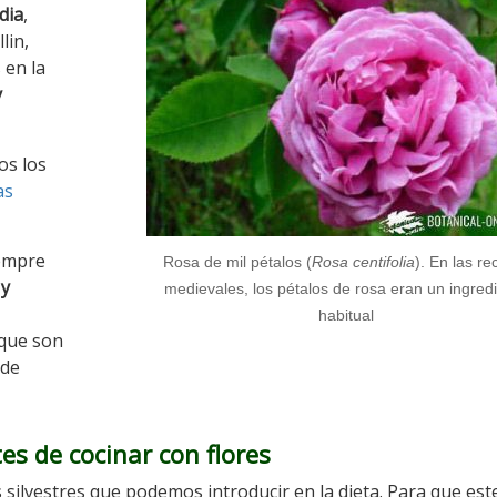
dia
,
lin,
 en la
y
os los
as
iempre
Rosa de mil pétalos (
Rosa centifolia
). En las re
 y
medievales, los pétalos de rosa eran un ingred
habitual
 que son
 de
s de cocinar con flores
silvestres que podemos introducir en la dieta. Para que est