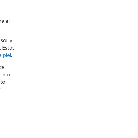
ra el
sol, y
. Estos
a piel
.
de
 Como
oto
: