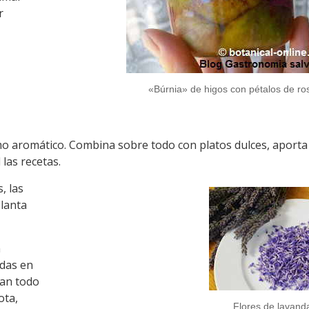
r
«Búrnia» de higos con pétalos de ro
omo aromático. Combina sobre todo con platos dulces, aporta
las recetas.
, las
planta
n
das en
ran todo
ota,
Flores de lavand