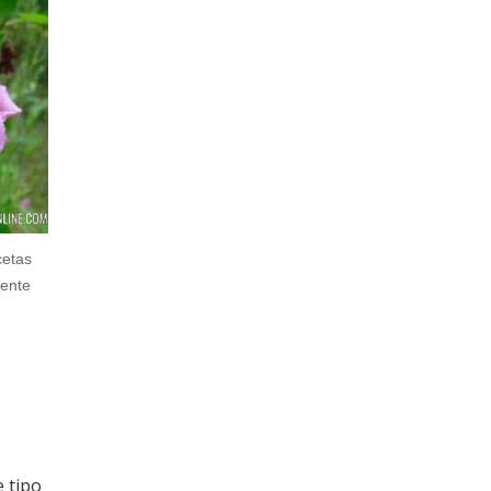
cetas
iente
e tipo