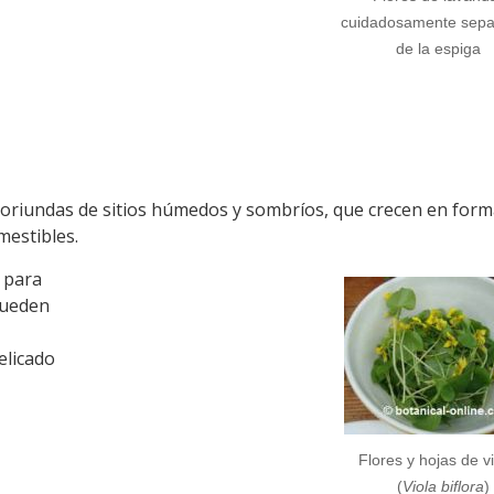
cuidadosamente sep
de la espiga
oriundas de sitios húmedos y sombríos, que crecen en form
mestibles.
n para
pueden
elicado
Flores y hojas de vi
(
Viola biflora
)