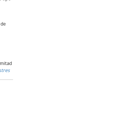
 de
 mitad
stres