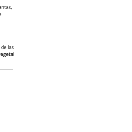
antas,
e
 de las
vegetal