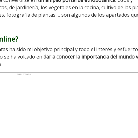
ta convertirse en un
amplio portal de etnobotánica
. Usos y
as, de jardinería, los vegetales en la cocina, cultivo de las pl
ajes, fotografía de plantas,… son algunos de los apartados qu
nline?
as ha sido mi objetivo principal y todo el interés y esfuerzo
o se ha volcado en
dar a conocer la importancia del mundo 
n
.