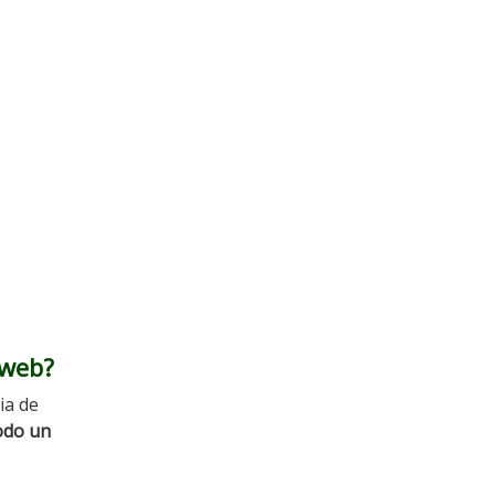
 web?
ia de
odo un