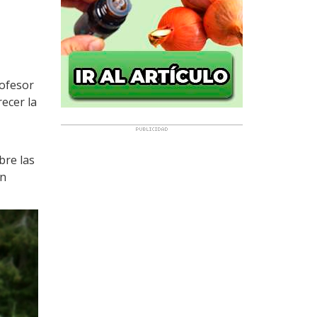
rofesor
ecer la
bre las
un