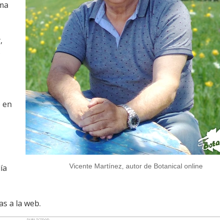
ima
,
s
o en
Vicente Martínez, autor de Botanical online
ía
as a la web.