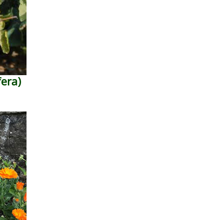
fera)