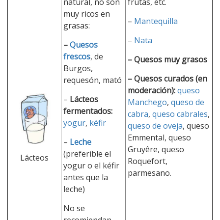
natural, no son
frutas, etc.
muy ricos en
–
Mantequilla
grasas:
–
Nata
–
Quesos
frescos
, de
– Quesos muy grasos
Burgos,
– Quesos curados (en
requesón, mató
moderación):
queso
–
Lácteos
Manchego
,
queso de
fermentados:
cabra
,
queso cabrales
,
yogur
,
kéfir
queso de oveja
, queso
Emmental, queso
–
Leche
Gruyêre, queso
(preferible el
Lácteos
Roquefort,
yogur o el kéfir
parmesano.
antes que la
leche)
No se