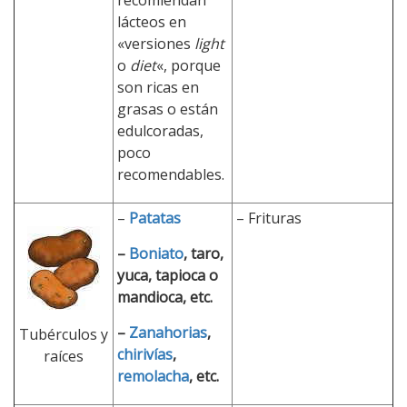
recomiendan
lácteos en
«versiones
light
o
diet
«, porque
son ricas en
grasas o están
edulcoradas,
poco
recomendables.
–
Patatas
– Frituras
–
Boniato
, taro,
yuca, tapioca o
mandioca, etc.
–
Zanahorias
,
Tubérculos y
chirivías
,
raíces
remolacha
, etc.