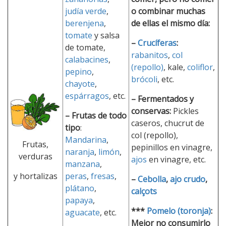
judía verde
,
o combinar muchas
berenjena
,
de ellas el mismo día:
tomate
y salsa
–
Crucíferas
:
de tomate,
rabanitos
,
col
calabacines
,
(repollo)
, kale,
coliflor
,
pepino
,
brócoli
, etc.
chayote
,
espárragos
, etc.
– Fermentados y
conservas:
Pickles
– Frutas de todo
caseros, chucrut de
tipo
:
col (repollo),
Mandarina
,
Frutas,
pepinillos en vinagre,
naranja
,
limón
,
verduras
ajos
en vinagre, etc.
manzana
,
y hortalizas
peras
,
fresas
,
–
Cebolla
,
ajo crudo
,
plátano
,
calçots
papaya
,
***
Pomelo (toronja)
:
aguacate
, etc.
Mejor no consumirlo