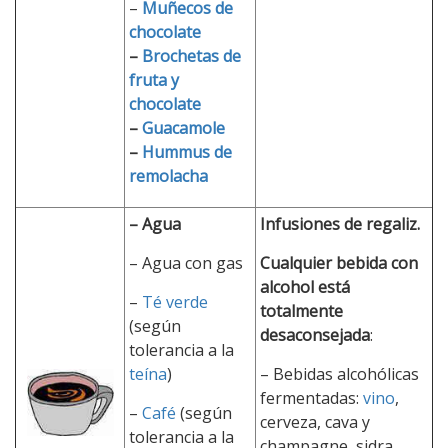
–
Muñecos de
chocolate
–
Brochetas de
fruta y
chocolate
–
Guacamole
–
Hummus de
remolacha
– Agua
Infusiones de regaliz.
– Agua con gas
Cualquier bebida con
alcohol está
–
Té verde
totalmente
(según
desaconsejada
:
tolerancia a la
teína
)
– Bebidas alcohólicas
fermentadas:
vino
,
–
Café
(según
cerveza, cava y
tolerancia a la
champagne, sidra