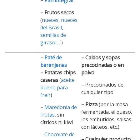
–
Pan integral
– Frutos secos
(
nueces
,
nueces
del Brasil
,
semillas de
girasol
,…)
–
Paté de
– Caldos y sopas
berenjenas
precocinadas o en
– Patatas chips
polvo
caseras
(
aceite
– Precocinados de
bueno para
cualquier tipo
freír
)
– Pizza
(por la masa
–
Macedonia de
fermentada, el queso,
frutas
, sin
los embutidos, salsas
cítricos ni kiwi
con lácteos, etc.)
–
Chocolate de
– Cualquier producto