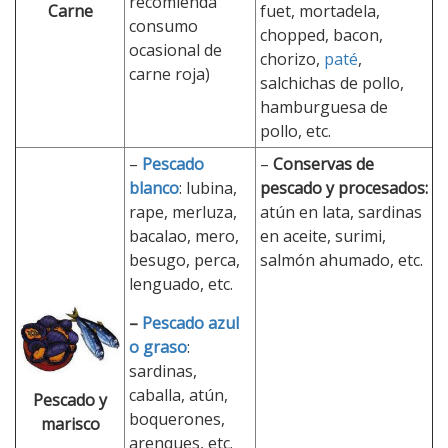
recomienda
Carne
fuet, mortadela,
consumo
chopped, bacon,
ocasional de
chorizo,
paté
,
carne roja)
salchichas de pollo,
hamburguesa de
pollo, etc.
–
Pescado
–
Conservas de
blanco
: lubina,
pescado y procesados:
rape, merluza,
atún en lata, sardinas
bacalao, mero,
en aceite, surimi,
besugo, perca,
salmón ahumado, etc.
lenguado, etc.
–
Pescado azul
o graso
:
sardinas,
caballa, atún,
Pescado y
boquerones,
marisco
arenques, etc.