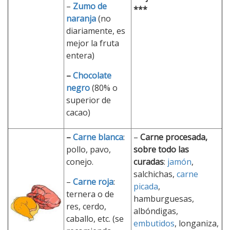
–
Zumo de
***
naranja
(no
diariamente, es
mejor la fruta
entera)
–
Chocolate
negro
(80% o
superior de
cacao)
–
Carne blanca
:
–
Carne procesada,
pollo, pavo,
sobre todo las
conejo.
curadas
:
jamón
,
salchichas,
carne
–
Carne roja
:
picada
,
ternera o de
hamburguesas,
res, cerdo,
albóndigas,
caballo, etc. (se
embutidos
, longaniza,