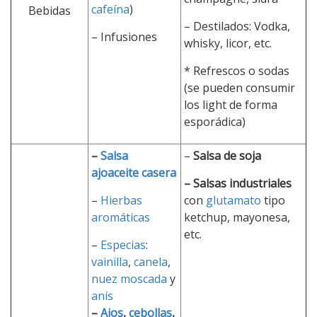
cafeína
)
Bebidas
– Destilados: Vodka,
– Infusiones
whisky, licor, etc.
* Refrescos o sodas
(se pueden consumir
los light de forma
esporádica)
–
Salsa
–
Salsa de soja
ajoaceite casera
– Salsas industriales
–
Hierbas
con
glutamato
tipo
aromáticas
ketchup, mayonesa,
etc.
–
Especias
:
vainilla
,
canela
,
nuez moscada
y
anís
–
Ajos
,
cebollas
,