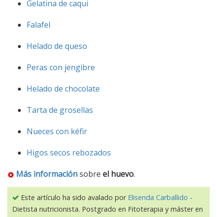
Gelatina de caqui
Falafel
Helado de queso
Peras con jengibre
Helado de chocolate
Tarta de grosellas
Nueces con kéfir
Higos secos rebozados
Más información
sobre
el huevo
.
Este artículo ha sido avalado por
Elisenda Carballido
-
Dietista nutricionista. Postgrado en Fitoterapia y máster en