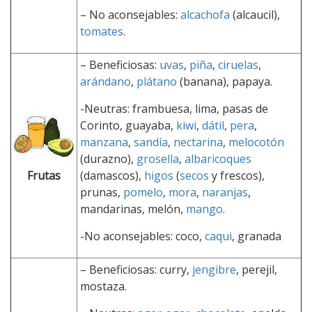
– No aconsejables:
alcachofa
(alcaucil),
tomates
.
– Beneficiosas:
uvas
,
piña
,
ciruelas
,
arándano
,
plátano
(banana), papaya.
-Neutras: frambuesa, lima, pasas de
Corinto, guayaba,
kiwi
,
dátil
,
pera
,
manzana
,
sandía
,
nectarina
,
melocotón
(durazno),
grosella
,
albaricoques
(damascos),
higos
(
secos
y frescos),
Frutas
prunas,
pomelo
,
mora
,
naranjas
,
mandarinas, melón,
mango
.
-No aconsejables: coco,
caqui
, granada
– Beneficiosas: curry,
jengibre
, perejil,
mostaza.