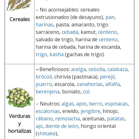
– No aconsejables: cereales
extrusionados (de desayuno),
pan
,
Cereales
harinas
, pasta, amaranto, trigo
sarraceno,
cebada
, kamut,
centeno
,
salvado de trigo, harina de
centeno
,
harina de cebada, harina de escanda,
trigo
,
kasha
(gachas de trigo).
–
Beneficiosos:
acelga
,
cebolla
,
calabaza
,
brócoli
, chirivía (pastinaca),
perejil
,
puerro
, escarola,
zanahorias
,
alfalfa
,
berenjena
, boniato,
col
.
– Neutros:
algas
,
apio
,
berro
,
espinacas
,
escalonias
, eneldo,
jengibre
, hinojo,
Verduras
rábano
,
remolacha
, aceitunas,
patatas
,
y
ajo
,
diente de león
, hongo oriental
hortalizas
(
shiitake
),