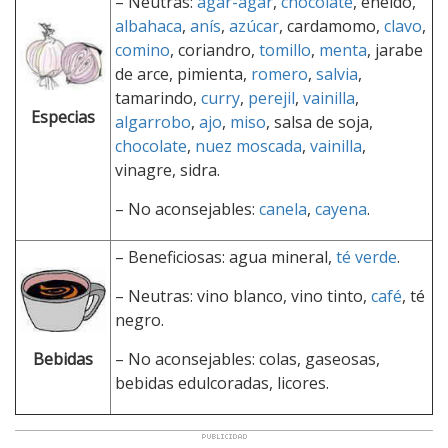
– Neutras:
agar-agar
,
chocolate
, eneldo,
albahaca
,
anís
,
azúcar
, cardamomo,
clavo
,
comino
, coriandro,
tomillo
,
menta
, jarabe
de arce, pimienta,
romero
,
salvia
,
tamarindo,
curry
,
perejil
,
vainilla
,
Especias
algarrobo
,
ajo
,
miso
, salsa de soja,
chocolate
,
nuez moscada
,
vainilla
,
vinagre, sidra.
– No aconsejables:
canela
,
cayena
.
– Beneficiosas: agua mineral,
té verde
.
– Neutras: vino blanco, vino tinto,
café
, té
negro.
– No aconsejables: colas, gaseosas,
Bebidas
bebidas edulcoradas, licores.