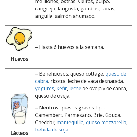
mejillones, ostras, vieiras, pulpo,
cangrejo, langosta, gambas, ranas,
anguila, salmón ahumado.
– Hasta 6 huevos a la semana.
Huevos
– Beneficiosos: queso cottage,
queso de
cabra
, ricotta, leche de vaca desnatada,
yogures
,
kéfir
,
leche
de oveja y de cabra,
queso de oveja.
– Neutros: quesos grasos tipo
Camembert, Parmesano, Brie, Gouda,
Cheddar;
mantequilla
,
queso mozzarella
,
bebida de soja.
Lácteos