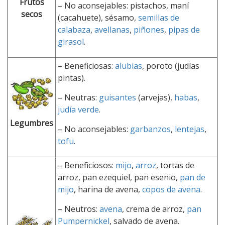
Frutos
– No aconsejables: pistachos, maní
secos
(cacahuete), sésamo,
semillas de
calabaza
,
avellanas
,
piñones
,
pipas de
girasol
.
– Beneficiosas:
alubias
, poroto (judías
pintas).
– Neutras:
guisantes
(arvejas),
habas
,
judía verde
.
Legumbres
– No aconsejables:
garbanzos
,
lentejas
,
tofu
.
– Beneficiosos:
mijo
,
arroz
, tortas de
arroz, pan ezequiel, pan esenio,
pan de
mijo
, harina de avena,
copos de avena
.
– Neutros:
avena
, crema de arroz,
pan
Pumpernickel
, salvado de avena.