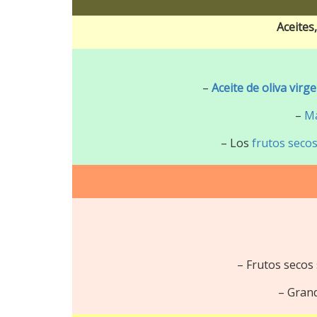
Aceites
–
Aceite de oliva virg
–
Ma
– Los
frutos seco
– Frutos secos 
– Grand