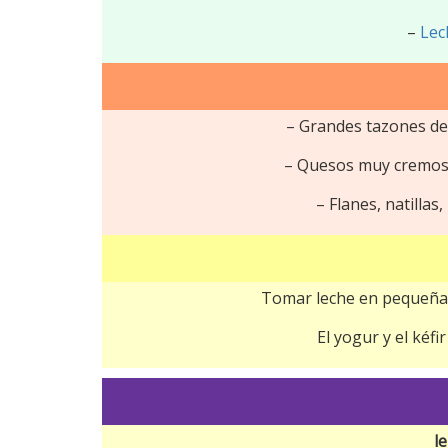
–
Lec
– Grandes tazones de 
– Quesos muy cremoso
– Flanes, natillas
Tomar leche en pequeñas 
El yogur y el kéf
l