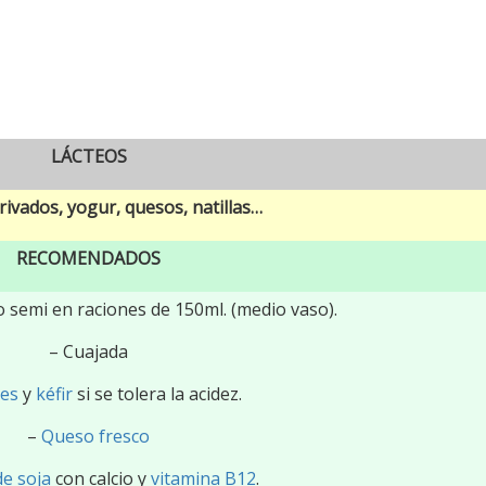
LÁCTEOS
rivados, yogur, quesos, natillas…
RECOMENDADOS
 semi en raciones de 150ml. (medio vaso).
– Cuajada
es
y
kéfir
si se tolera la acidez.
–
Queso fresco
e soja
con calcio y
vitamina B12
.