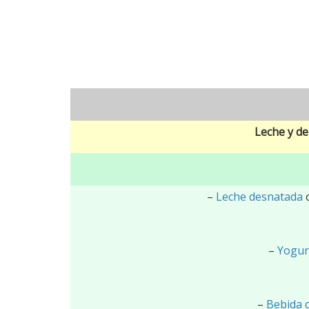
Leche y de
–
Leche desnatada
o
–
Yogur
–
Bebida d